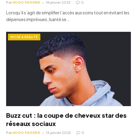
Par
HUGO PAGERIE
14 janvier 2025
0
Lorsqu’il s’agit de simplifier l’accès aux soins tout en évitant les
dépenses imprévues, Isanté se…
MODE & BEAUTÉ
Buzz cut : la coupe de cheveux star des
réseaux sociaux
Par
HUGO PAGERIE
13 janvier 2025
0