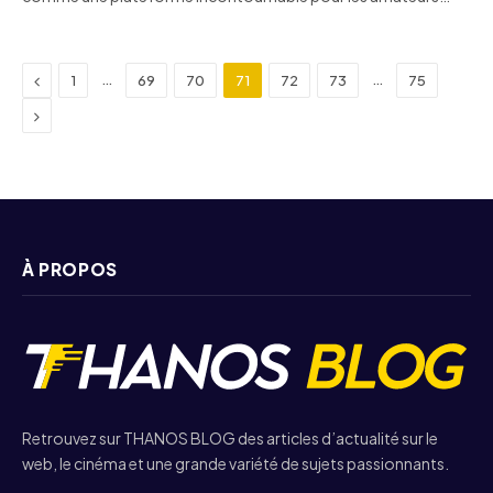
Previous
…
…
1
69
70
71
72
73
75
Next
À PROPOS
Retrouvez sur THANOS BLOG des articles d’actualité sur le
web, le cinéma et une grande variété de sujets passionnants.