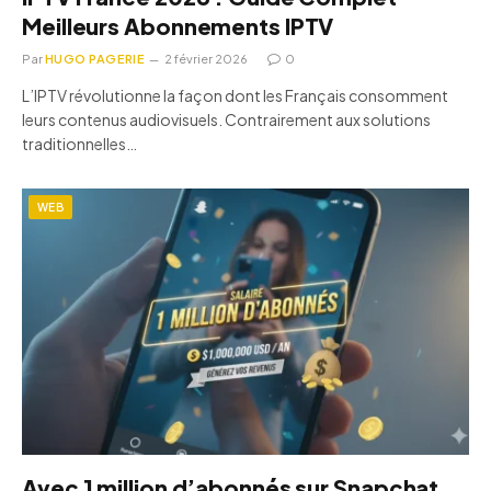
Meilleurs Abonnements IPTV
Par
HUGO PAGERIE
2 février 2026
0
L’IPTV révolutionne la façon dont les Français consomment
leurs contenus audiovisuels. Contrairement aux solutions
traditionnelles…
WEB
Avec 1 million d’abonnés sur Snapchat,