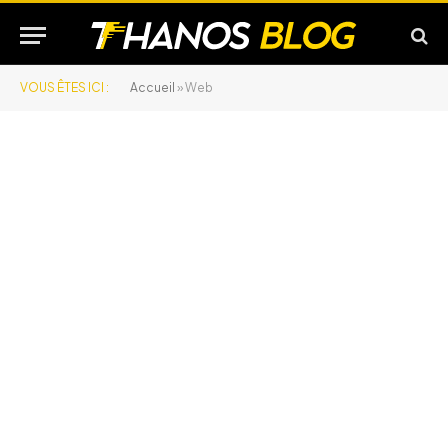
VOUS ÊTES ICI :
Accueil
»
Web