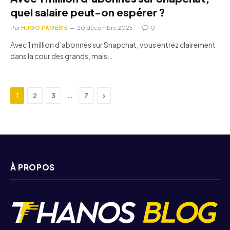
quel salaire peut-on espérer ?
Par
HUGO PAGERIE
20 décembre 2025
0
Avec 1 million d’abonnés sur Snapchat, vous entrez clairement
dans la cour des grands, mais…
Next
…
1
2
3
7
À PROPOS