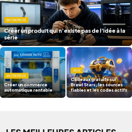
ENTREPRISE
Créer un produit qui n’existe pas de l’idée à la
série
JEUX
ENTREPRISE
Cadeaux gratuits sur
Créer un commerce
Brawl Stars, les sources
automatique rentable
fiables et les codes actifs