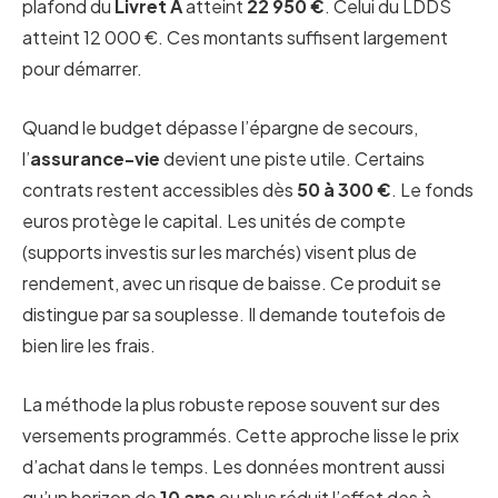
plafond du
Livret A
atteint
22 950 €
. Celui du LDDS
atteint 12 000 €. Ces montants suffisent largement
pour démarrer.
Quand le budget dépasse l’épargne de secours,
l’
assurance-vie
devient une piste utile. Certains
contrats restent accessibles dès
50 à 300 €
. Le fonds
euros protège le capital. Les unités de compte
(supports investis sur les marchés) visent plus de
rendement, avec un risque de baisse. Ce produit se
distingue par sa souplesse. Il demande toutefois de
bien lire les frais.
La méthode la plus robuste repose souvent sur des
versements programmés. Cette approche lisse le prix
d’achat dans le temps. Les données montrent aussi
qu’un horizon de
10 ans
ou plus réduit l’effet des à-