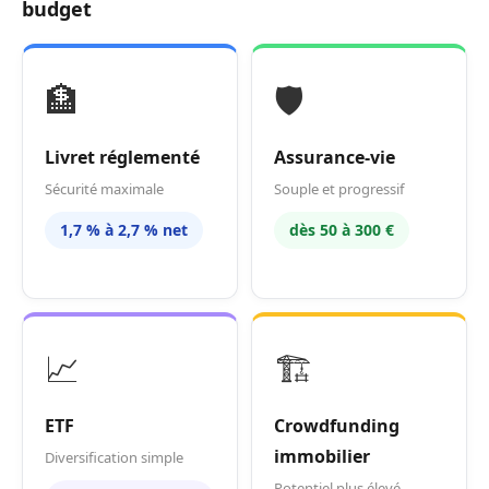
budget
🏦
🛡️
Livret réglementé
Assurance-vie
Sécurité maximale
Souple et progressif
1,7 % à 2,7 % net
dès 50 à 300 €
📈
🏗️
ETF
Crowdfunding
immobilier
Diversification simple
Potentiel plus élevé