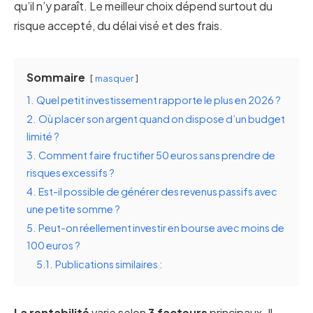
qu’il n’y paraît. Le meilleur choix dépend surtout du
risque accepté, du délai visé et des frais.
Sommaire
masquer
1.
Quel petit investissement rapporte le plus en 2026 ?
2.
Où placer son argent quand on dispose d’un budget
limité ?
3.
Comment faire fructifier 50 euros sans prendre de
risques excessifs ?
4.
Est-il possible de générer des revenus passifs avec
une petite somme ?
5.
Peut-on réellement investir en bourse avec moins de
100 euros ?
5.1.
Publications similaires :
La rentabilité
varie selon
3 facteurs
principaux. Il