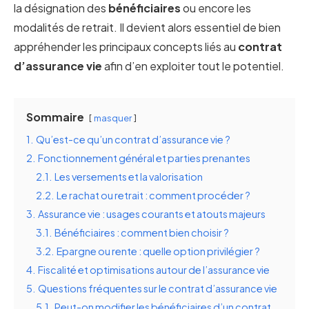
la désignation des
bénéficiaires
ou encore les
modalités de retrait. Il devient alors essentiel de bien
appréhender les principaux concepts liés au
contrat
d’assurance vie
afin d’en exploiter tout le potentiel.
Sommaire
masquer
1.
Qu’est-ce qu’un contrat d’assurance vie ?
2.
Fonctionnement général et parties prenantes
2.1.
Les versements et la valorisation
2.2.
Le rachat ou retrait : comment procéder ?
3.
Assurance vie : usages courants et atouts majeurs
3.1.
Bénéficiaires : comment bien choisir ?
3.2.
Epargne ou rente : quelle option privilégier ?
4.
Fiscalité et optimisations autour de l’assurance vie
5.
Questions fréquentes sur le contrat d’assurance vie
5.1.
Peut-on modifier les bénéficiaires d’un contrat