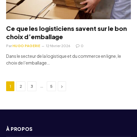
Ce que les logisticiens savent sur le bon
choix d’emballage
Par
HUGO PAGERIE
12 février 2026
0
Dans le secteur de la logistique et du commerce en ligne, le
choix de l’emballage…
Next
…
1
2
3
5
À PROPOS