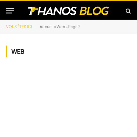
VOUS ÊTES ICI :
Accueil
»
Web
»
Page 2
WEB