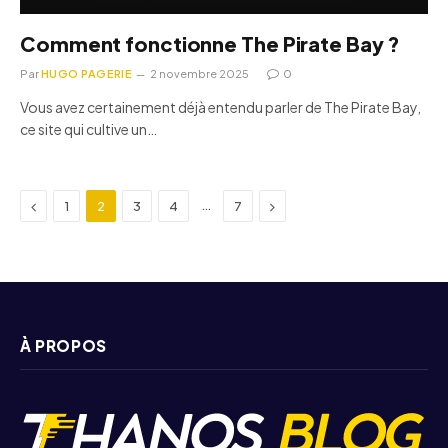
Comment fonctionne The Pirate Bay ?
Par
HUGO PAGERIE
2 novembre 2025
0
Vous avez certainement déjà entendu parler de The Pirate Bay,
ce site qui cultive un…
Previous
Next
…
1
2
3
4
7
À PROPOS