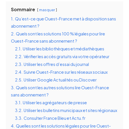
Sommaire
masquer
1.
Qu’est-ce que Ouest-France met à disposition sans
abonnement ?
2.
Quels sont les solutions 100 % légales pour lire
Ouest-France sans abonnement ?
2.1.
Utiliser les bibliothèques et médiathèques
2.2.
Vérifier les accès gratuits via votre opérateur
2.3.
Utiliser les offres d’essai du journal
2.4.
Suivre Ouest-France sur les réseaux sociaux
2.5.
Utiliser Google Actualités ou Discover
3.
Quels sont les autres solutions lire Ouest-France
sans abonnement ?
3.1.
Utiliser les agrégateurs de presse
3.2.
Utiliser les bulletins municipaux et sites régionaux
3.3.
Consulter France Bleu et Actu.fr
4.
Quelles sont les solutions légales pour lire Ouest-