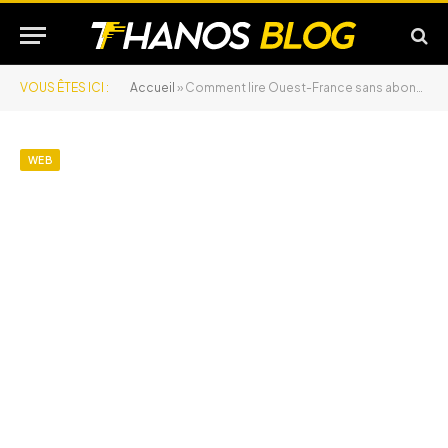
VOUS ÊTES ICI :
Accueil
»
Comment lire Ouest-France sans abonnement ?
WEB