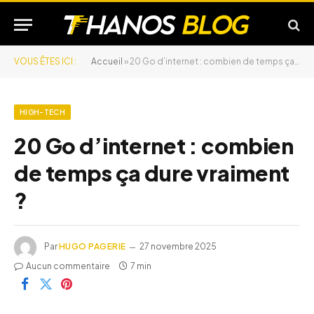
VOUS ÊTES ICI :
Accueil
»
20 Go d’internet : combien de temps ça dure vraiment ?
HIGH-TECH
20 Go d’internet : combien
de temps ça dure vraiment
?
Par
HUGO PAGERIE
27 novembre 2025
Aucun commentaire
7 min