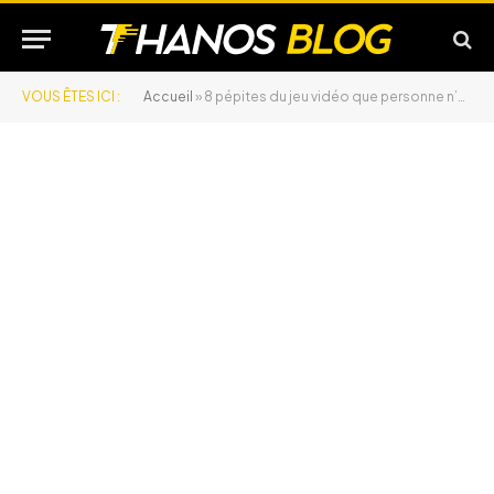
VOUS ÊTES ICI :
Accueil
»
8 pépites du jeu vidéo que personne n’a vues venir et qui changent tout