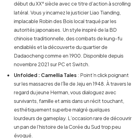
e
début du XX
siècle avec ce titre d’action à scrolling
latéral. Vous y incarnez le justicier Liao Tianding,
implacable Robin des Bois local traqué par les
autorités japonaises. Un style inspiré de la BD
chinoise traditionnelle, des combats de kung-fu
endiablés et la découverte du quartier de
Dadaocheng comme en 1900. Disponible depuis
novembre 2021 sur PC et Switch.
Unfolded : Camellia Tales
: Point’n click poignant
sur les massacres de l’île de Jeju en 1948. À travers le
regard du jeune Herman, vous dialoguez avec
survivants, famille et amis dans un récit touchant,
esthétiquement superbe malgré quelques
lourdeurs de gameplay. L’occasion rare de découvrir
un pan de l’histoire de la Corée du Sud trop peu
évoqué.