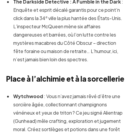
The Darkside Detective : A Fumble in the Dark
:
Enquête et esprit décalé garantis pour ce point’n
e
click dans la 34
ville la plus hantée des États-Unis.
L’inspecteur McQueen mène six affaires
dangereuses et barrées, où l’on lutte contre les
mystères macabres du Côté Obscur – direction
fête foraine ou maison de retraite… L’humour, ici,
n’est jamais bien loin des spectres.
Place à l’alchimie et à la sorcellerie
Wytchwood
: Vous n’avez jamais rêvé d’être une
sorcière âgée, collectionnant champignons
vénéneux et yeux de triton ? Ce jeu signé Alientrap
(Gunhead) mêle crafting, exploration et jugement
moral. Créez sortilèges et potions dans une forêt