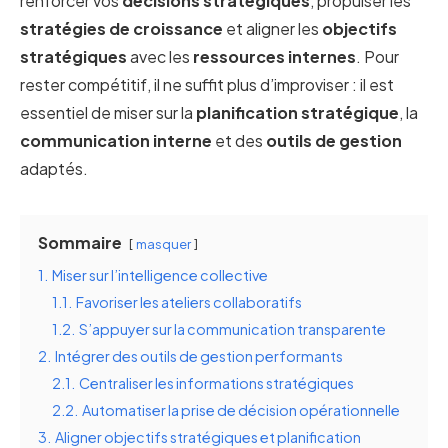
renforcer vos
décisions stratégiques
, propulser les
stratégies de croissance
et aligner les
objectifs
stratégiques
avec les
ressources internes
. Pour
rester compétitif, il ne suffit plus d’improviser : il est
essentiel de miser sur la
planification stratégique
, la
communication interne
et des
outils de gestion
adaptés.
Sommaire
masquer
1.
Miser sur l’intelligence collective
1.1.
Favoriser les ateliers collaboratifs
1.2.
S’appuyer sur la communication transparente
2.
Intégrer des outils de gestion performants
2.1.
Centraliser les informations stratégiques
2.2.
Automatiser la prise de décision opérationnelle
3.
Aligner objectifs stratégiques et planification