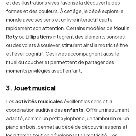
et des illustrations vives favorise la découverte des
formes et des couleurs. À cet âge, le bébé explore le
monde avec ses sens et un livre interactif capte
rapidement son attention. Certains modèles de
Moulin
Roty
ou
Lilliputiens
intègrent des éléments sonores
ou des volets à soulever, stimulant ainsi la motricité fine
et l’éveil cognitif. Ces livres accompagnent aussi le
rituel du coucher et permettent de partager des
moments privilégiés avec l’enfant.
3. Jouet musical
Les
activités musicales
éveillent les sens et la
coordination auditive des
enfants
. Offrir un instrument
adapté, comme un petit xylophone, un tambourin ou un
piano en bois, permet au bébé de découvrir les sons et
les rythmes tout en développant sa motricité. Les