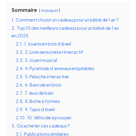
Sommaire
masquer
1.
Comment choisir un cadeau pour un bébé de 1 an ?
2.
Top 10 des meilleurs cadeaux pour un bébé de 1 an
en 2025
2.1.
1. Jouets en bois d’éveil
2.2.
2. Livre sensoriel et interactif
2.3.
3. Jouet musical
2.4.
4. Pyramide d’anneaux empilables
2.5.
5. Peluche interactive
2.6.
6. Bascule en bois
2.7.
7. Jeux de bain
2.8.
8. Boîte à formes
2.9.
9. Tapis d’éveil
2.10.
10. Véhicule à pousser
3.
Où acheter ces cadeaux ?
3.1.
Publications similaires :