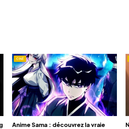
CINÉ
ng
Anime Sama : découvrez la vraie
N