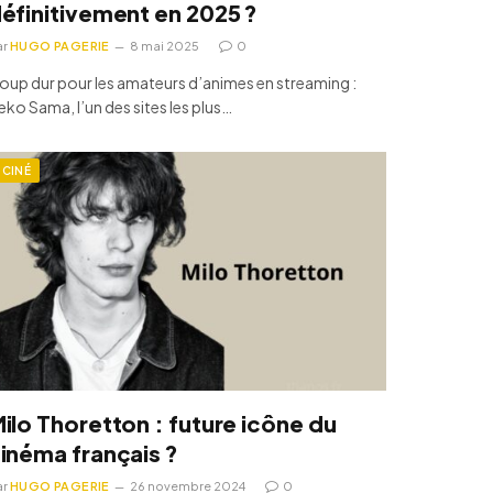
éfinitivement en 2025 ?
ar
HUGO PAGERIE
8 mai 2025
0
oup dur pour les amateurs d’animes en streaming :
eko Sama, l’un des sites les plus…
CINÉ
ilo Thoretton : future icône du
inéma français ?
ar
HUGO PAGERIE
26 novembre 2024
0