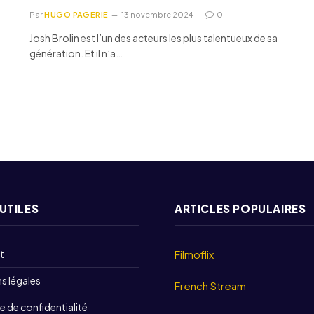
Par
HUGO PAGERIE
13 novembre 2024
0
Josh Brolin est l’un des acteurs les plus talentueux de sa
génération. Et il n’a…
 UTILES
ARTICLES POPULAIRES
t
Filmoflix
s légales
French Stream
e de confidentialité