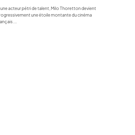
eune acteur pétri de talent, Milo Thoretton devient
rogressivement une étoile montante du cinéma
rançais.…