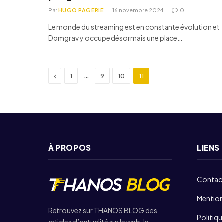
Par
HUGO PAGERIE
16 novembre 2024
0
Le monde du streaming est en constante évolution et
Domgrav y occupe désormais une place…
Previous
…
1
9
10
11
À PROPOS
LIENS
Contac
Mention
Retrouvez sur THANOS BLOG des
Politiqu
articles d’actualité sur le web, le