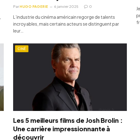
Par
HUGO PAGERIE
6 janvier 2025
0
J
p
,
L’industrie du cinéma américain regorge de talents
f
incroyables, mais certains acteurs se distinguent par
leur…
CINÉ
Les 5 meilleurs films de Josh Brolin :
Une carrière impressionnante à
découvrir