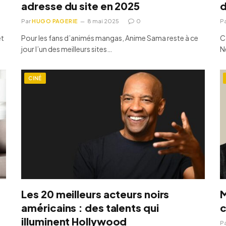
adresse du site en 2025
d
Par
HUGO PAGERIE
8 mai 2025
0
P
et
Pour les fans d’animés mangas, Anime Sama reste à ce
C
jour l’un des meilleurs sites…
N
CINÉ
Les 20 meilleurs acteurs noirs
M
américains : des talents qui
c
illuminent Hollywood
P