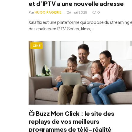
et d’IPTV a une nouvelle adresse
Par
HUGO PAGERIE
26 mai 2025
0
Xalaflix est une plateforme qui propose du streaming 
des chaînes en IPTV. Séries, films,…
CINÉ
📺 Buzz Mon Click : le site des
replays de vos meilleurs
programmes de télé-réalité