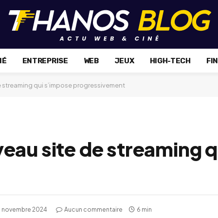
NÉ
ENTREPRISE
WEB
JEUX
HIGH-TECH
FI
e streaming qui s’impose progressivement
eau site de streaming q
6 novembre 2024
Aucun commentaire
6 min