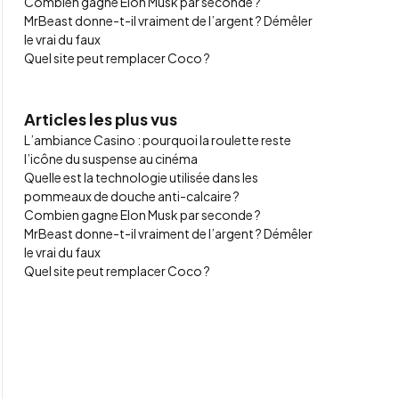
Combien gagne Elon Musk par seconde ?
MrBeast donne-t-il vraiment de l’argent ? Démêler
le vrai du faux
Quel site peut remplacer Coco ?
Articles les plus vus
L’ambiance Casino : pourquoi la roulette reste
l’icône du suspense au cinéma
Quelle est la technologie utilisée dans les
pommeaux de douche anti-calcaire ?
Combien gagne Elon Musk par seconde ?
MrBeast donne-t-il vraiment de l’argent ? Démêler
le vrai du faux
Quel site peut remplacer Coco ?