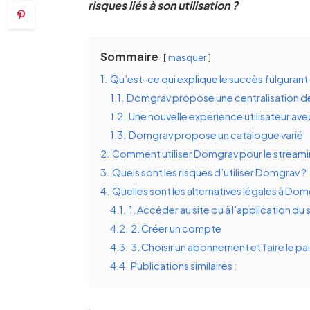
risques liés à son utilisation ?
Sommaire
masquer
1.
Qu’est-ce qui explique le succès fulguran
1.1.
Domgrav propose une centralisation d
1.2.
Une nouvelle expérience utilisateur a
1.3.
Domgrav propose un catalogue varié
2.
Comment utiliser Domgrav pour le streami
3.
Quels sont les risques d’utiliser Domgrav ?
4.
Quelles sont les alternatives légales à Dom
4.1.
1. Accéder au site ou à l’application du 
4.2.
2. Créer un compte
4.3.
3. Choisir un abonnement et faire le p
4.4.
Publications similaires :