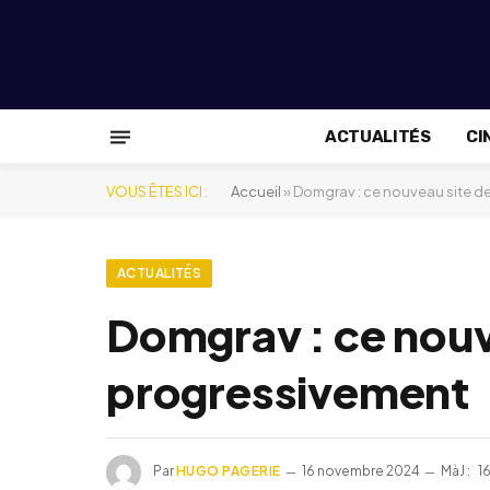
ACTUALITÉS
CI
VOUS ÊTES ICI :
Accueil
»
Domgrav : ce nouveau site d
ACTUALITÉS
Domgrav : ce nouv
progressivement
Par
HUGO PAGERIE
16 novembre 2024
MàJ :
1