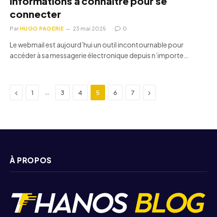
informations à connaître pour se
connecter
Par
HUGO PAGERIE
23 mai 2025
0
Le webmail est aujourd’hui un outil incontournable pour
accéder à sa messagerie électronique depuis n’importe…
Previous
Next
…
1
3
4
5
6
7
À PROPOS