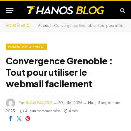
VOUS ÊTES ICI :
Accueil
»
Convergence Grenoble : Tout pour utiliser le webmail facilement
FORMATION & EMPLOI
Convergence Grenoble :
Tout pour utiliser le
webmail facilement
Par
HUGO PAGERIE
20 juillet 2025
MàJ :
3 septembre
2025
Aucun commentaire
4 min