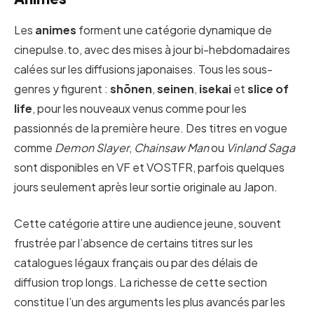
Les
animes
forment une catégorie dynamique de
cinepulse.to, avec des mises à jour bi-hebdomadaires
calées sur les diffusions japonaises. Tous les sous-
genres y figurent :
shōnen
,
seinen
,
isekai
et
slice of
life
, pour les nouveaux venus comme pour les
passionnés de la première heure. Des titres en vogue
comme
Demon Slayer
,
Chainsaw Man
ou
Vinland Saga
sont disponibles en VF et VOSTFR, parfois quelques
jours seulement après leur sortie originale au Japon.
Cette catégorie attire une audience jeune, souvent
frustrée par l’absence de certains titres sur les
catalogues légaux français ou par des délais de
diffusion trop longs. La richesse de cette section
constitue l’un des arguments les plus avancés par les