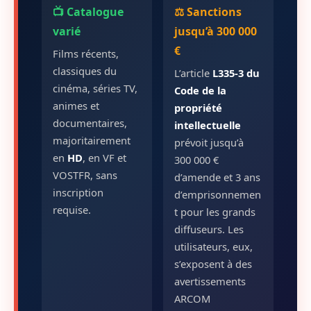
📺 Catalogue
⚖️ Sanctions
varié
jusqu’à 300 000
€
Films récents,
classiques du
L’article
L335-3 du
cinéma, séries TV,
Code de la
animes et
propriété
documentaires,
intellectuelle
majoritairement
prévoit jusqu’à
en
HD
, en VF et
300 000 €
VOSTFR, sans
d’amende et 3 ans
inscription
d’emprisonnemen
requise.
t pour les grands
diffuseurs. Les
utilisateurs, eux,
s’exposent à des
avertissements
ARCOM