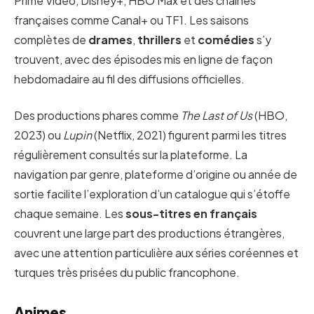
Prime Video, Disney+, HBO Max et des chaînes
françaises comme Canal+ ou TF1. Les saisons
complètes de
drames
,
thrillers
et
comédies
s’y
trouvent, avec des épisodes mis en ligne de façon
hebdomadaire au fil des diffusions officielles.
Des productions phares comme
The Last of Us
(HBO,
2023) ou
Lupin
(Netflix, 2021) figurent parmi les titres
régulièrement consultés sur la plateforme. La
navigation par genre, plateforme d’origine ou année de
sortie facilite l’exploration d’un catalogue qui s’étoffe
chaque semaine. Les
sous-titres en français
couvrent une large part des productions étrangères,
avec une attention particulière aux séries coréennes et
turques très prisées du public francophone.
Animes