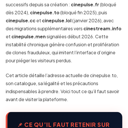
successifs depuis sa création :
cinepulse.fr
(bloqué
dès 2024),
cinepulse.to
(bloqué fin 2025), puis
cinepulse.cc
et
cinepulse.lol
(janvier 2026), avec
des migrations supplémentaires vers
cinestream.info
et
cinepulse.men
signalées début 2026. Cette
instabilité chronique génère confusion et prolifération
de clones frauduleux, qui imitent l’interface d’origine
pour piéger les visiteurs perdus.
Cet article détaille l’adresse actuelle de cinepulse.to,
son catalogue, sa légalité et les précautions
indispensables à prendre. Voici tout ce qu’il faut savoir
avant de visiter la plateforme.
📌 CE QU’IL FAUT RETENIR SUR