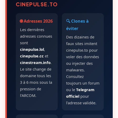
CINEPULSE.TO
🌐 Adresses 2026
🔍 Clones à
éviter
Les dernières
adresses connues
Des dizaines de
sont
faux sites imitent
cinepulse.lol
,
cinepulse.to pour
cinepulse.cc
et
voler des données
cinestream.info
.
ou injecter des
Le site change de
malwares.
domaine tous les
Consultez
3 à 6 mois sous la
toujours un forum
pression de
ou le
Telegram
l’ARCOM.
officiel
pour
l’adresse validée.