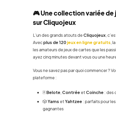
🎮 Une collection variée de 
sur Cliquojeux
L’un des grands atouts de
Cliquojeux
, c’e
Avec
plus de 120
jeux en ligne gratuits
, 
les amateurs de jeux de cartes que les pas
ayez cinq minutes devant vous ou une heure à
Vous ne savez pas par quoi commencer ? Voic
plateforme :
🃏
Belote
,
Contrée
et
Coinche
: des 
🎲
Yams
et
Yahtzee
: parfaits pour le
gagnantes