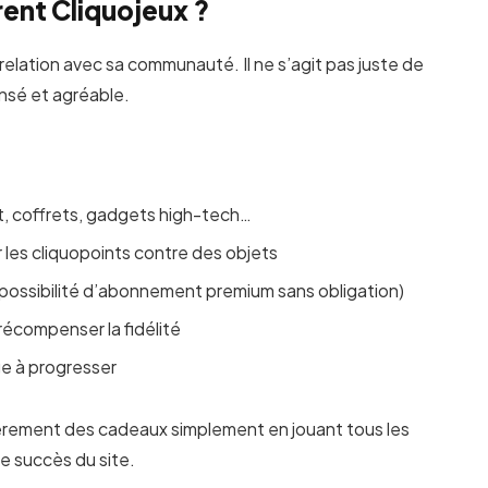
rent Cliquojeux ?
e relation avec sa communauté. Il ne s’agit pas juste de
ensé et agréable.
t, coffrets, gadgets high-tech…
les cliquopoints contre des objets
possibilité d’abonnement premium sans obligation)
récompenser la fidélité
e à progresser
èrement des cadeaux simplement en jouant tous les
le succès du site.