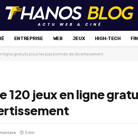
NÉ
ENTREPRISE
WEB
JEUX
HIGH-TECH
FI
 en ligne gratuits pour les passionnés de divertissement
e 120 jeux en ligne gratu
ertissement
mentaire
5 min