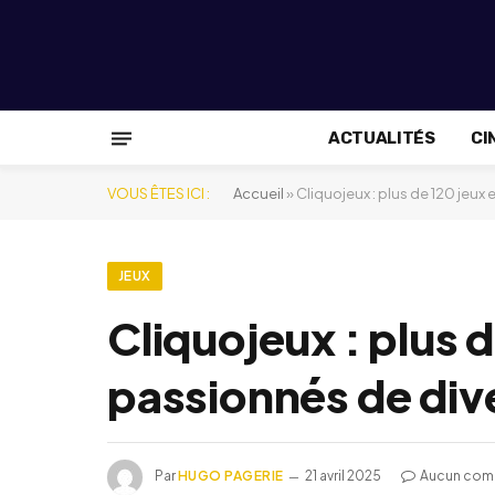
ACTUALITÉS
CI
VOUS ÊTES ICI :
Accueil
»
Cliquojeux : plus de 120 jeux
JEUX
Cliquojeux : plus d
passionnés de div
Par
HUGO PAGERIE
21 avril 2025
Aucun com