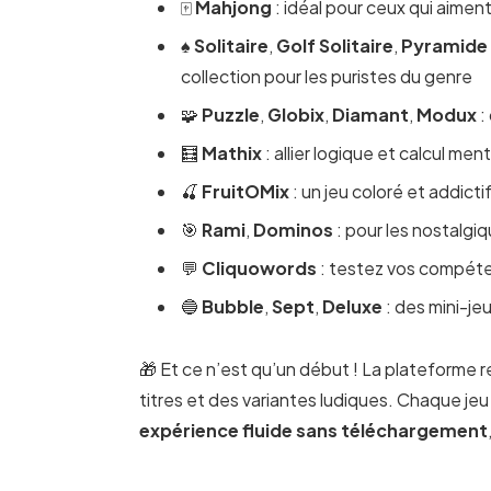
🀄
Mahjong
: idéal pour ceux qui aiment
♠️
Solitaire
,
Golf Solitaire
,
Pyramide 
collection pour les puristes du genre
🧩
Puzzle
,
Globix
,
Diamant
,
Modux
:
🧮
Mathix
: allier logique et calcul ment
🍒
FruitOMix
: un jeu coloré et addicti
🎯
Rami
,
Dominos
: pour les nostalgi
💬
Cliquowords
: testez vos compéten
🔵
Bubble
,
Sept
,
Deluxe
: des mini-je
🎁 Et ce n’est qu’un début ! La plateforme 
titres et des variantes ludiques. Chaque je
expérience fluide sans téléchargement