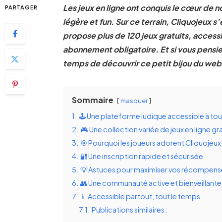
Les jeux en ligne ont conquis le cœur de 
PARTAGER
légère et fun. Sur ce terrain, Cliquojeux 
propose plus de 120 jeux gratuits, access
abonnement obligatoire. Et si vous pensiez 
temps de découvrir ce petit bijou du web
Sommaire
masquer
1.
🕹 Une plateforme ludique accessible à to
2.
🎮 Une collection variée de jeux en ligne gr
3.
🎯 Pourquoi les joueurs adorent Cliquojeux
4.
🔐 Une inscription rapide et sécurisée
5.
💡 Astuces pour maximiser vos récompens
6.
👥 Une communauté active et bienveillante
7.
📱 Accessible partout, tout le temps
7.1.
Publications similaires :