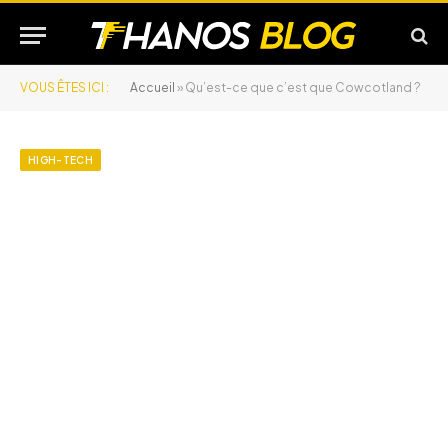
VOUS ÊTES ICI :
Accueil
»
Qu’est-ce que c’est que Cowcotland ?
HIGH-TECH