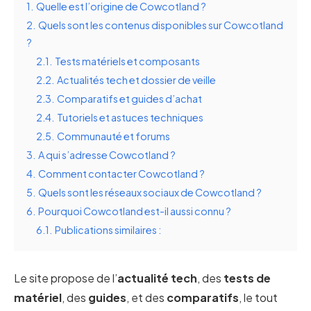
1.
Quelle est l’origine de Cowcotland ?
2.
Quels sont les contenus disponibles sur Cowcotland
?
2.1.
Tests matériels et composants
2.2.
Actualités tech et dossier de veille
2.3.
Comparatifs et guides d’achat
2.4.
Tutoriels et astuces techniques
2.5.
Communauté et forums
3.
A qui s’adresse Cowcotland ?
4.
Comment contacter Cowcotland ?
5.
Quels sont les réseaux sociaux de Cowcotland ?
6.
Pourquoi Cowcotland est-il aussi connu ?
6.1.
Publications similaires :
Le site propose de l’
actualité tech
, des
tests de
matériel
, des
guides
, et des
comparatifs
, le tout