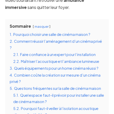
vidéo souhaitant retrouver une
ambiance
immersive
sans quitter leur foyer.
Sommaire
masquer
1.
Pourquoi choisir une salle de cinéma maison ?
2.
Comment réussir l’aménagement d’un cinéma privé
?
2.1.
Faire confiance à un expert pour l’installation
2.2.
Maîtriser l’acoustique et l’ambiance lumineuse
3.
Quels équipements pour un home cinéma réussi ?
4.
Combien coûte la création sur mesure d’un cinéma
privé ?
5.
Questions fréquentes sur la salle de cinéma maison
5.1.
Quel espace faut-il prévoir pour installer une salle
de cinéma maison ?
5.2.
Pourquoi faut-il veiller à l’isolation acoustique