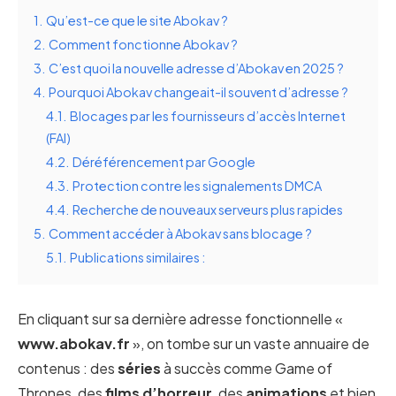
1.
Qu’est-ce que le site Abokav ?
2.
Comment fonctionne Abokav ?
3.
C’est quoi la nouvelle adresse d’Abokav en 2025 ?
4.
Pourquoi Abokav changeait-il souvent d’adresse ?
4.1.
Blocages par les fournisseurs d’accès Internet
(FAI)
4.2.
Déréférencement par Google
4.3.
Protection contre les signalements DMCA
4.4.
Recherche de nouveaux serveurs plus rapides
5.
Comment accéder à Abokav sans blocage ?
5.1.
Publications similaires :
En cliquant sur sa dernière adresse fonctionnelle «
www.abokav.fr
», on tombe sur un vaste annuaire de
contenus : des
séries
à succès comme Game of
Thrones, des
films d’horreur
, des
animations
et bien