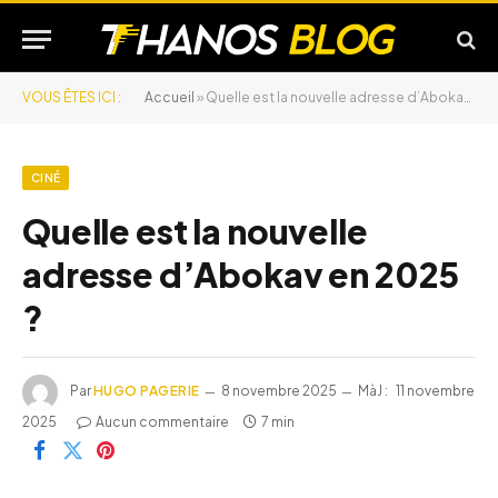
VOUS ÊTES ICI :
Accueil
»
Quelle est la nouvelle adresse d’Abokav en 2025 ?
CINÉ
Quelle est la nouvelle
adresse d’Abokav en 2025
?
Par
HUGO PAGERIE
8 novembre 2025
MàJ :
11 novembre
2025
Aucun commentaire
7 min