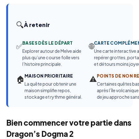
🔍
À retenir
BASES DÈS LE DÉPART
CARTE COMPLÉMEN
✅
🌐
Explorer autour de Melve aide
Une carte interactive a
plus qu’une course folle vers
repérer grottes, port
l’histoire principale.
et détours moins joye
MAISON PRIORITAIRE
POINTS DE NON R
🏠
⚠️
La quête pour obtenir une
Certaines quêtes ba
maison simplifie repos,
après l’île volcanique 
stockage et rythme général.
de jeu approche sans
Bien commencer votre partie dans
Dragon’s Dogma 2