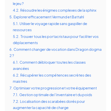
le jeu ?
4.2.
Résoudre les énigmes complexes de la sphinx
5.
Explorer efficacement Vermund et Battahl
5.1.
Utiliser le voyage rapide sans gaspiller de
ressources
5.2.
Trouver tous les portacristaux pour faciliter vos
déplacements
6.
Comment changer de vocation dans Dragon dogma
2 ?
6.1.
Comment débloquer toutes les classes
avancées
6.2.
Récupérer les compétences secrètes des
maistres
7.
Optimiser votre progression et votre équipement
7.1.
Gestion optimale de l’inventaire et du poids
7.2.
Localisation des scarabées dorés pour
augmenter la capacité de charge