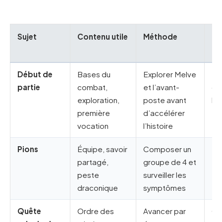
Sujet
Contenu utile
Méthode
Re
pr
Début de
Bases du
Explorer Melve
Trè
partie
combat,
et l’avant-
de
exploration,
poste avant
he
première
d’accélérer
vocation
l’histoire
Pions
Équipe, savoir
Composer un
Es
partagé,
groupe de 4 et
tou
peste
surveiller les
draconique
symptômes
Quête
Ordre des
Avancer par
Cru