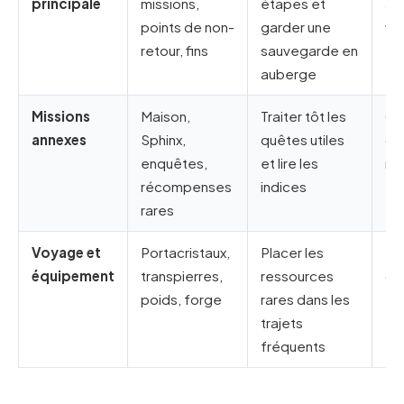
principale
missions,
étapes et
ava
points de non-
garder une
vo
retour, fins
sauvegarde en
auberge
Missions
Maison,
Traiter tôt les
Ga
annexes
Sphinx,
quêtes utiles
co
enquêtes,
et lire les
ra
récompenses
indices
rares
Voyage et
Portacristaux,
Placer les
Éc
équipement
transpierres,
ressources
de
poids, forge
rares dans les
et 
trajets
fréquents