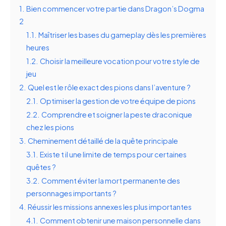
1.
Bien commencer votre partie dans Dragon’s Dogma
2
1.1.
Maîtriser les bases du gameplay dès les premières
heures
1.2.
Choisir la meilleure vocation pour votre style de
jeu
2.
Quel est le rôle exact des pions dans l’aventure ?
2.1.
Optimiser la gestion de votre équipe de pions
2.2.
Comprendre et soigner la peste draconique
chez les pions
3.
Cheminement détaillé de la quête principale
3.1.
Existe t il une limite de temps pour certaines
quêtes ?
3.2.
Comment éviter la mort permanente des
personnages importants ?
4.
Réussir les missions annexes les plus importantes
4.1.
Comment obtenir une maison personnelle dans