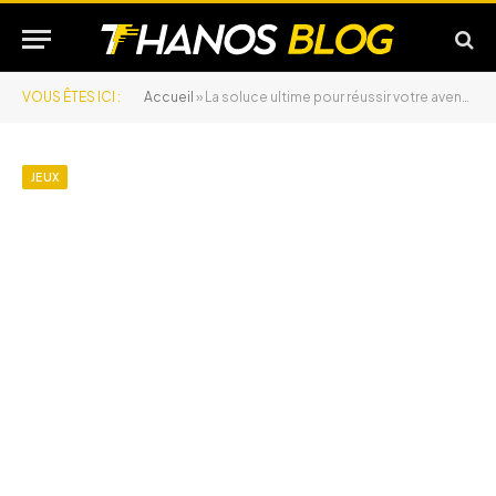
VOUS ÊTES ICI :
Accueil
»
La soluce ultime pour réussir votre aventure dans Dragon’s Dogma 2
JEUX