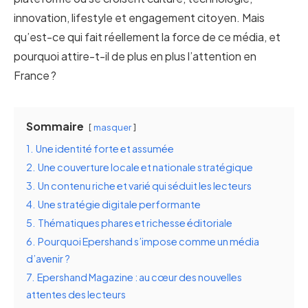
innovation, lifestyle et engagement citoyen. Mais
qu’est-ce qui fait réellement la force de ce média, et
pourquoi attire-t-il de plus en plus l’attention en
France ?
Sommaire
masquer
1.
Une identité forte et assumée
2.
Une couverture locale et nationale stratégique
3.
Un contenu riche et varié qui séduit les lecteurs
4.
Une stratégie digitale performante
5.
Thématiques phares et richesse éditoriale
6.
Pourquoi Epershand s’impose comme un média
d’avenir ?
7.
Epershand Magazine : au cœur des nouvelles
attentes des lecteurs