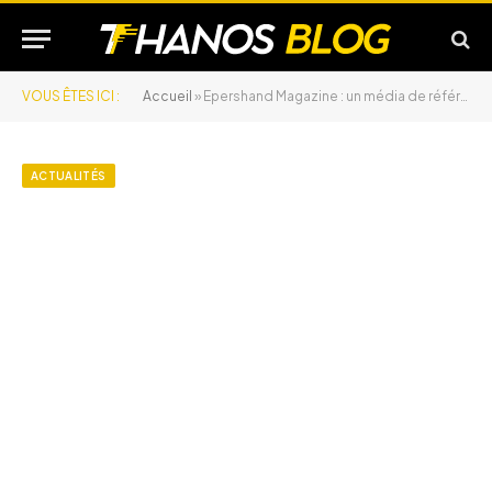
VOUS ÊTES ICI :
Accueil
»
Epershand Magazine : un média de référence à Bordeaux et en France
ACTUALITÉS