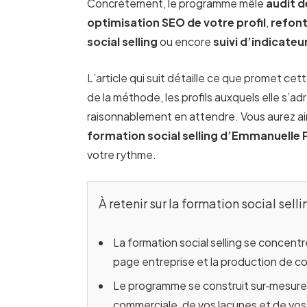
Concrètement, le programme mêle
audit d
optimisation SEO de votre profil
,
refont
social selling
ou encore
suivi d’indicateu
L’article qui suit détaille ce que promet cett
de la méthode, les profils auxquels elle s’a
raisonnablement en attendre. Vous aurez ain
formation social selling d’Emmanuelle 
votre rythme.
À retenir sur la formation social se
La formation social selling se concentr
page entreprise et la production de c
Le programme se construit sur‑mesure 
commerciale, de vos lacunes et de vos