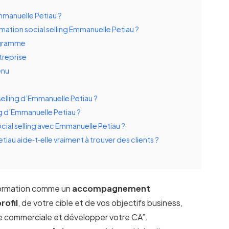
mmanuelle Petiau ?
tion social selling Emmanuelle Petiau ?
ogramme
treprise
enu
 selling d’Emmanuelle Petiau ?
ing d’Emmanuelle Petiau ?
cial selling avec Emmanuelle Petiau ?
tiau aide‑t‑elle vraiment à trouver des clients ?
 formation comme un
accompagnement
rofil
, de votre cible et de vos objectifs business,
e commerciale et développer votre CA”.