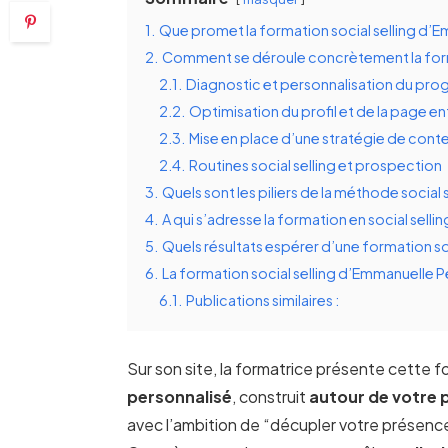
1.
Que promet la formation social selling d’E
2.
Comment se déroule concrètement la forma
2.1.
Diagnostic et personnalisation du pr
2.2.
Optimisation du profil et de la page en
2.3.
Mise en place d’une stratégie de cont
2.4.
Routines social selling et prospection
3.
Quels sont les piliers de la méthode social
4.
A qui s’adresse la formation en social sell
5.
Quels résultats espérer d’une formation so
6.
La formation social selling d’Emmanuelle Pe
6.1.
Publications similaires :
Sur son site, la formatrice présente cette
personnalisé
, construit
autour de votre p
avec l’ambition de “décupler votre présenc