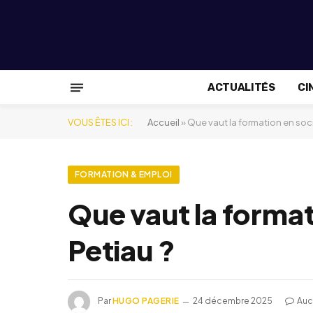
ACTUALITÉS
CI
VOUS ÊTES ICI :
Accueil
»
Que vaut la formation en soci
FORMATION & EMPLOI
Que vaut la format
Petiau ?
Par
HUGO PAGERIE
24 décembre 2025
Auc