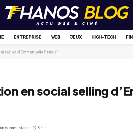
NÉ
ENTREPRISE
WEB
JEUX
HIGH-TECH
FI
al selling d’Emmanuelle Petiau ?
ion en social selling d
un commentaire
8 min