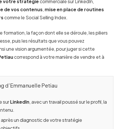
e votre stratégie
commerciale sur LinkedIn,
e de vos contenus
,
mise en place de routines
rs
comme le Social Selling Index.
e formation, la façon dont elle se déroule, les piliers
dresse, puis les résultats que vous pouvez
si une vision argumentée, pour juger si cette
Petiau
correspond à votre manière de vendre et à
lling d’Emmanuelle Petiau
e sur
LinkedIn
, avec un travail poussé sur le profil, la
ontenu.
après un diagnostic de votre stratégie
 objectifs.