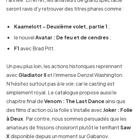
seront ravis d’y retrouver des titres phares comme :
Kaamelott – Deuxième volet, partie 1
;
le nouvel
Avatar : De feu et de cendres
;
F1
avec Brad Pitt.
Un peu plus loin, les actions historiques reprennent
avec
Gladiator II
et l’immense Denzel Washington.
N’hésitez surtout pas à le voir, car le casting est
simplement royal. Le catalogue propose aussi le
chapitre final de
Venom : The Last Dance
ainsi que
des films d’action où la folie s’installe avec
Joker : Folie
à Deux
. Par contre, nous sommes persuadés que les
amateurs de frissons choisiront plutôt le terrifiant
Saw
X
disponible depuis un moment sur Gabanov.