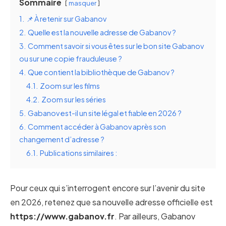
Sommaire
masquer
1.
📌 À retenir sur Gabanov
2.
Quelle est la nouvelle adresse de Gabanov ?
3.
Comment savoir si vous êtes sur le bon site Gabanov
ou sur une copie frauduleuse ?
4.
Que contient la bibliothèque de Gabanov ?
4.1.
Zoom sur les films
4.2.
Zoom sur les séries
5.
Gabanov est-il un site légal et fiable en 2026 ?
6.
Comment accéder à Gabanov après son
changement d’adresse ?
6.1.
Publications similaires :
Pour ceux qui s’interrogent encore sur l’avenir du site
en 2026, retenez que sa nouvelle adresse officielle est
https://www.gabanov.fr
. Par ailleurs, Gabanov