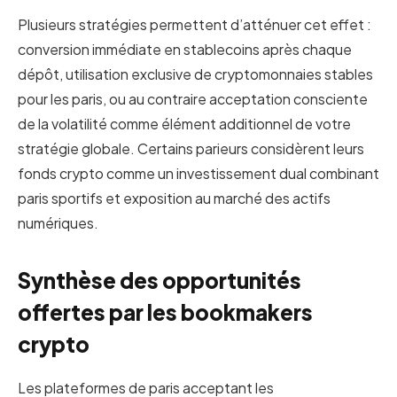
Plusieurs stratégies permettent d’atténuer cet effet :
conversion immédiate en stablecoins après chaque
dépôt, utilisation exclusive de cryptomonnaies stables
pour les paris, ou au contraire acceptation consciente
de la volatilité comme élément additionnel de votre
stratégie globale. Certains parieurs considèrent leurs
fonds crypto comme un investissement dual combinant
paris sportifs et exposition au marché des actifs
numériques.
Synthèse des opportunités
offertes par les bookmakers
crypto
Les plateformes de paris acceptant les