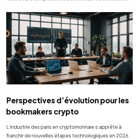
Perspectives d’évolution pour les
bookmakers crypto
L’industrie des paris en cryptomonnaie s’apprête à
franchir de nouvelles étapes technologiques en 2026