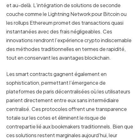
et au-delà. L’intégration de solutions de seconde
couche comme le Lightning Network pour Bitcoin ou
les rollups Ethereum promet des transactions quasi
instantanées avec des frais négligeables. Ces
innovations rendront l’expérience crypto indiscernable
des méthodes traditionnelles en termes de rapidité,
tout en conservant les avantages blockchain.
Les smart contracts gagnent également en
sophistication, permettant l’émergence de
plateformes de paris décentralisées où les utilisateurs
parient directement entre eux sans intermédiaire
centralisé. Ces protocoles offrent une transparence
totale sur les cotes et éliminent le risque de
contrepartie lié aux bookmakers traditionnels. Bien que
ces solutions restent marginales aujourd’hui, leur