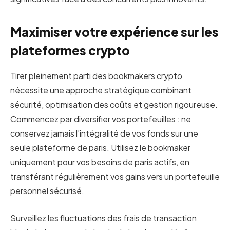
Maximiser votre expérience sur les
plateformes crypto
Tirer pleinement parti des bookmakers crypto
nécessite une approche stratégique combinant
sécurité, optimisation des coûts et gestion rigoureuse.
Commencez par diversifier vos portefeuilles : ne
conservez jamais l’intégralité de vos fonds sur une
seule plateforme de paris. Utilisez le bookmaker
uniquement pour vos besoins de paris actifs, en
transférant régulièrement vos gains vers un portefeuille
personnel sécurisé.
Surveillez les fluctuations des frais de transaction