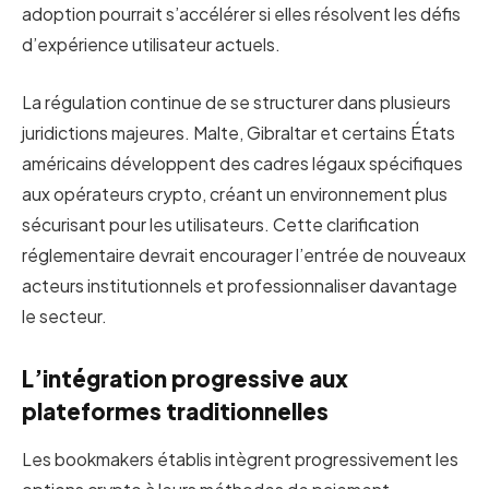
adoption pourrait s’accélérer si elles résolvent les défis
d’expérience utilisateur actuels.
La régulation continue de se structurer dans plusieurs
juridictions majeures. Malte, Gibraltar et certains États
américains développent des cadres légaux spécifiques
aux opérateurs crypto, créant un environnement plus
sécurisant pour les utilisateurs. Cette clarification
réglementaire devrait encourager l’entrée de nouveaux
acteurs institutionnels et professionnaliser davantage
le secteur.
L’intégration progressive aux
plateformes traditionnelles
Les bookmakers établis intègrent progressivement les