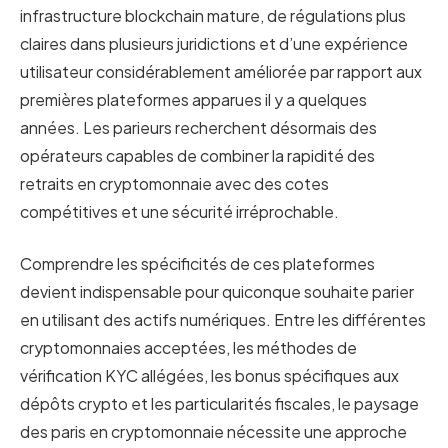
infrastructure blockchain mature, de régulations plus
claires dans plusieurs juridictions et d’une expérience
utilisateur considérablement améliorée par rapport aux
premières plateformes apparues il y a quelques
années. Les parieurs recherchent désormais des
opérateurs capables de combiner la rapidité des
retraits en cryptomonnaie avec des cotes
compétitives et une sécurité irréprochable.
Comprendre les spécificités de ces plateformes
devient indispensable pour quiconque souhaite parier
en utilisant des actifs numériques. Entre les différentes
cryptomonnaies acceptées, les méthodes de
vérification KYC allégées, les bonus spécifiques aux
dépôts crypto et les particularités fiscales, le paysage
des paris en cryptomonnaie nécessite une approche