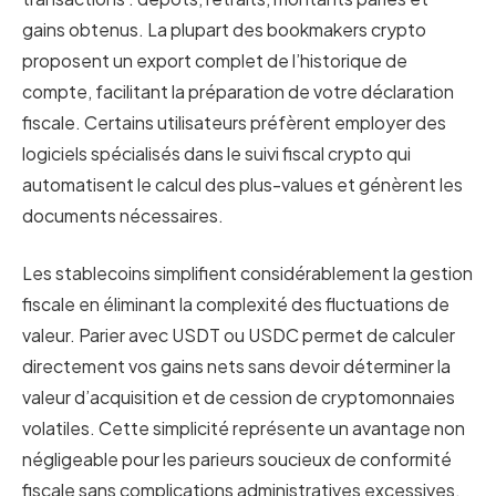
gains obtenus. La plupart des bookmakers crypto
proposent un export complet de l’historique de
compte, facilitant la préparation de votre déclaration
fiscale. Certains utilisateurs préfèrent employer des
logiciels spécialisés dans le suivi fiscal crypto qui
automatisent le calcul des plus-values et génèrent les
documents nécessaires.
Les stablecoins simplifient considérablement la gestion
fiscale en éliminant la complexité des fluctuations de
valeur. Parier avec USDT ou USDC permet de calculer
directement vos gains nets sans devoir déterminer la
valeur d’acquisition et de cession de cryptomonnaies
volatiles. Cette simplicité représente un avantage non
négligeable pour les parieurs soucieux de conformité
fiscale sans complications administratives excessives.