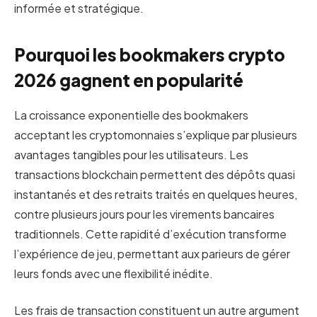
informée et stratégique.
Pourquoi les bookmakers crypto
2026 gagnent en popularité
La croissance exponentielle des bookmakers
acceptant les cryptomonnaies s’explique par plusieurs
avantages tangibles pour les utilisateurs. Les
transactions blockchain permettent des dépôts quasi
instantanés et des retraits traités en quelques heures,
contre plusieurs jours pour les virements bancaires
traditionnels. Cette rapidité d’exécution transforme
l’expérience de jeu, permettant aux parieurs de gérer
leurs fonds avec une flexibilité inédite.
Les frais de transaction constituent un autre argument