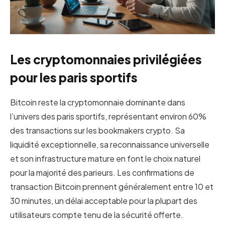
Les cryptomonnaies privilégiées
pour les paris sportifs
Bitcoin reste la cryptomonnaie dominante dans
l’univers des paris sportifs, représentant environ 60%
des transactions sur les bookmakers crypto. Sa
liquidité exceptionnelle, sa reconnaissance universelle
et son infrastructure mature en font le choix naturel
pour la majorité des parieurs. Les confirmations de
transaction Bitcoin prennent généralement entre 10 et
30 minutes, un délai acceptable pour la plupart des
utilisateurs compte tenu de la sécurité offerte.