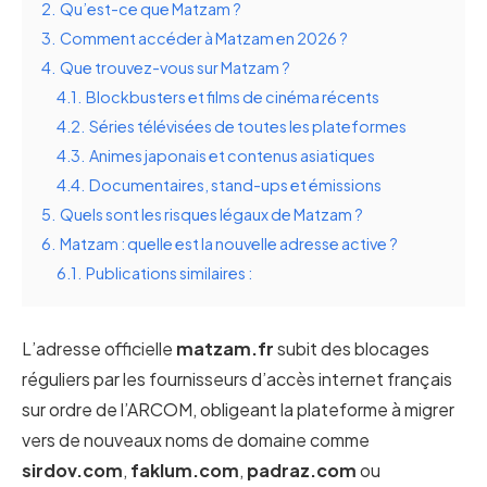
2.
Qu’est-ce que Matzam ?
3.
Comment accéder à Matzam en 2026 ?
4.
Que trouvez-vous sur Matzam ?
4.1.
Blockbusters et films de cinéma récents
4.2.
Séries télévisées de toutes les plateformes
4.3.
Animes japonais et contenus asiatiques
4.4.
Documentaires, stand-ups et émissions
5.
Quels sont les risques légaux de Matzam ?
6.
Matzam : quelle est la nouvelle adresse active ?
6.1.
Publications similaires :
L’adresse officielle
matzam.fr
subit des blocages
réguliers par les fournisseurs d’accès internet français
sur ordre de l’ARCOM, obligeant la plateforme à migrer
vers de nouveaux noms de domaine comme
sirdov.com
,
faklum.com
,
padraz.com
ou