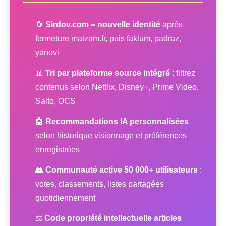
🔄
Sirdov.com = nouvelle identité
après
fermeture matzam.fr, puis faklum, padraz,
yanovi
📊
Tri par plateforme source intégré
: filtrez
contenus selon Netflix, Disney+, Prime Video,
Salto, OCS
🤖
Recommandations IA personnalisées
selon historique visionnage et préférences
enregistrées
👥
Communauté active 50 000+ utilisateurs
:
votes, classements, listes partagées
quotidiennement
⚖️
Code propriété intellectuelle articles