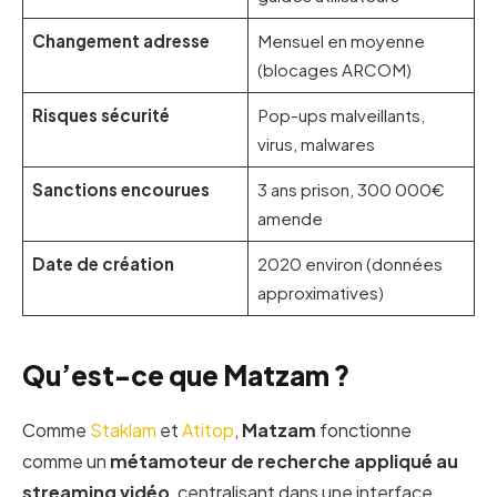
Changement adresse
Mensuel en moyenne
(blocages ARCOM)
Risques sécurité
Pop-ups malveillants,
virus, malwares
Sanctions encourues
3 ans prison, 300 000€
amende
Date de création
2020 environ (données
approximatives)
Qu’est-ce que Matzam ?
Comme
Staklam
et
Atitop
,
Matzam
fonctionne
comme un
métamoteur de recherche appliqué au
streaming vidéo
, centralisant dans une interface