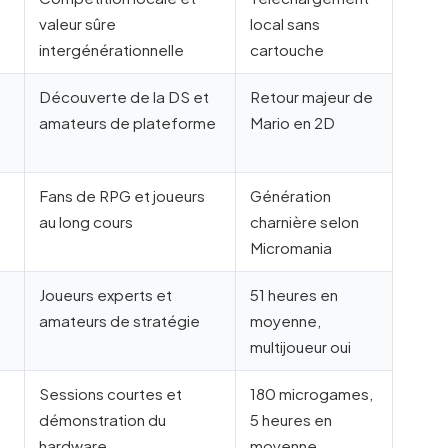
valeur sûre
local sans
intergénérationnelle
cartouche
Découverte de la DS et
Retour majeur de
amateurs de plateforme
Mario en 2D
Fans de RPG et joueurs
Génération
au long cours
charnière selon
Micromania
Joueurs experts et
51 heures en
amateurs de stratégie
moyenne,
multijoueur oui
Sessions courtes et
180 microgames,
démonstration du
5 heures en
hardware
moyenne