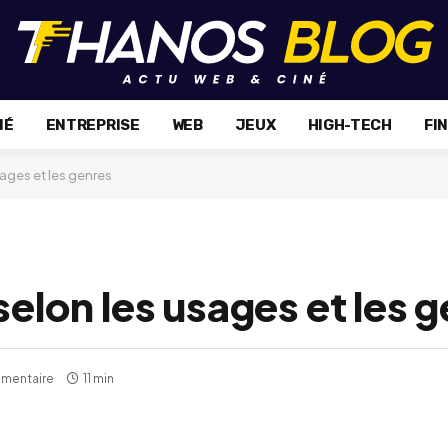
NÉ
ENTREPRISE
WEB
JEUX
HIGH-TECH
FI
sages et les genres
selon les usages et les 
mentaire
11 min