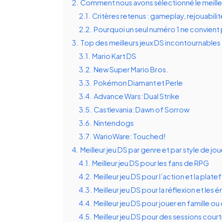
2.
Comment nous avons sélectionné le meille
2.1.
Critères retenus : gameplay, rejouabilit
2.2.
Pourquoi un seul numéro 1 ne convient p
3.
Top des meilleurs jeux DS incontournables
3.1.
Mario Kart DS
3.2.
New Super Mario Bros.
3.3.
Pokémon Diamant et Perle
3.4.
Advance Wars: Dual Strike
3.5.
Castlevania: Dawn of Sorrow
3.6.
Nintendogs
3.7.
WarioWare: Touched!
4.
Meilleur jeu DS par genre et par style de jo
4.1.
Meilleur jeu DS pour les fans de RPG
4.2.
Meilleur jeu DS pour l’action et la plat
4.3.
Meilleur jeu DS pour la réflexion et les
4.4.
Meilleur jeu DS pour jouer en famille 
4.5.
Meilleur jeu DS pour des sessions cou