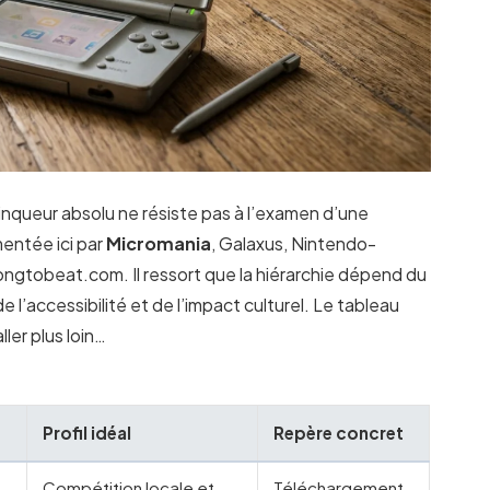
vainqueur absolu ne résiste pas à l’examen d’une
entée ici par
Micromania
, Galaxus, Nintendo-
ngtobeat.com. Il ressort que la hiérarchie dépend du
de l’accessibilité et de l’impact culturel. Le tableau
ller plus loin…
Profil idéal
Repère concret
Compétition locale et
Téléchargement