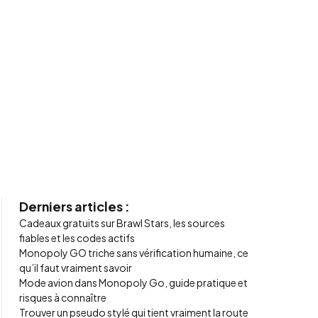
Derniers articles :
Cadeaux gratuits sur Brawl Stars, les sources
fiables et les codes actifs
Monopoly GO triche sans vérification humaine, ce
qu’il faut vraiment savoir
Mode avion dans Monopoly Go, guide pratique et
risques à connaître
Trouver un pseudo stylé qui tient vraiment la route