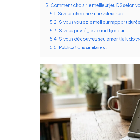
5.
Comment choisir le meilleur jeu DS selon v
5.1.
Si vous cherchez une valeur sûre
5.2.
Si vous voulez le meilleur rapport durée
5.3.
Si vous privilégiez le multijoueur
5.4.
Si vous découvrez seulement la ludot
5.5.
Publications similaires :