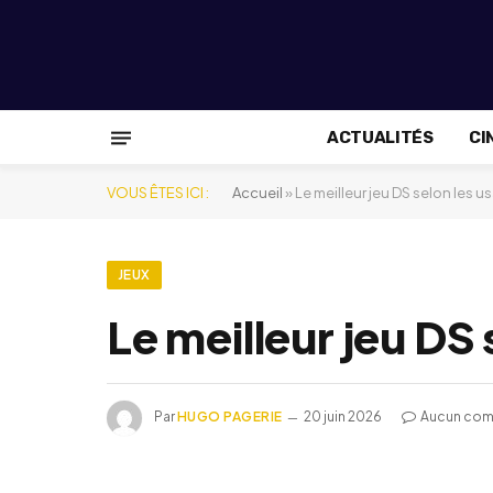
ACTUALITÉS
CI
VOUS ÊTES ICI :
Accueil
»
Le meilleur jeu DS selon les u
JEUX
Le meilleur jeu DS 
Par
HUGO PAGERIE
20 juin 2026
Aucun com