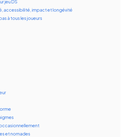
ur jeu DS
é, accessibilité, impact et longévité
as à tous les joueurs
ueur
eforme
 énigmes
ou occasionnellement
rtes et nomades