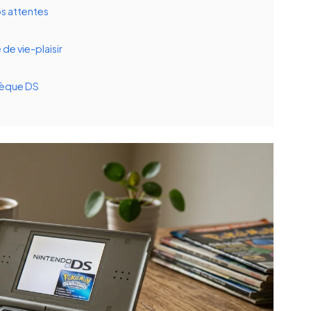
os attentes
 de vie-plaisir
hèque DS