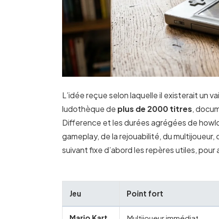
L’idée reçue selon laquelle il existerait un 
ludothèque de
plus de 2000 titres
, docum
Difference et les durées agrégées de howlo
gameplay, de la rejouabilité, du multijoueur, 
suivant fixe d’abord les repères utiles, pour a
Jeu
Point fort
Mario Kart
Multijoueur immédiat,