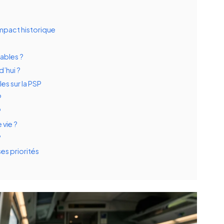
impact historique
sables ?
d’hui ?
es sur la PSP
P
P
 vie ?
?
es priorités