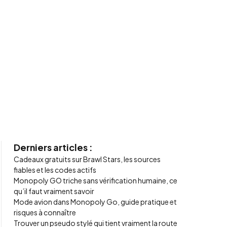
Derniers articles :
Cadeaux gratuits sur Brawl Stars, les sources
fiables et les codes actifs
Monopoly GO triche sans vérification humaine, ce
qu’il faut vraiment savoir
Mode avion dans Monopoly Go, guide pratique et
risques à connaître
Trouver un pseudo stylé qui tient vraiment la route