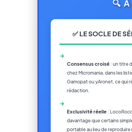
🔍 
✅ LE SOCLE DE SÉ
→
Consensus croisé
: un titre 
chez Micromania, dans les list
Gamopat ou yAronet, ce qui ré
rédaction.
→
Exclusivité réelle
: LocoRoco
davantage que certains simples
portable au lieu de reprodui