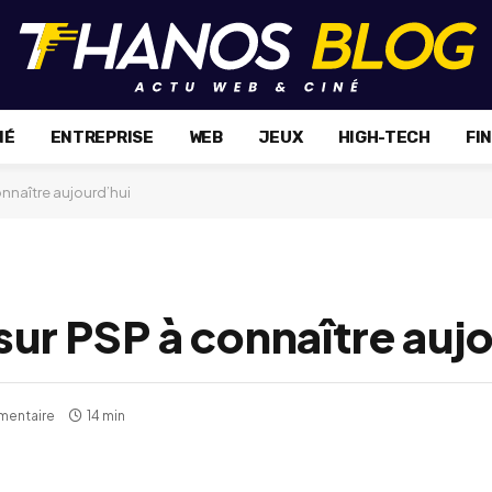
NÉ
ENTREPRISE
WEB
JEUX
HIGH-TECH
FI
onnaître aujourd’hui
 sur PSP à connaître auj
mentaire
14 min