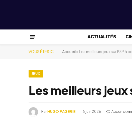
ACTUALITÉS
CI
VOUS ÊTES ICI :
Accueil
»
Les meilleurs jeux sur PSP à c
JEUX
Les meilleurs jeux
Par
HUGO PAGERIE
16 juin 2026
Aucun com