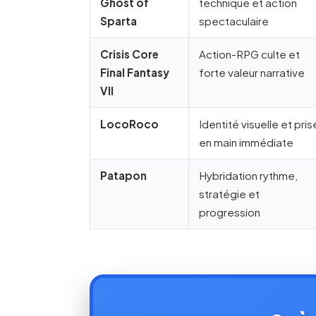
Ghost of
technique et action
Sparta
spectaculaire
Crisis Core
Action-RPG culte et
Final Fantasy
forte valeur narrative
VII
LocoRoco
Identité visuelle et pris
en main immédiate
Patapon
Hybridation rythme,
stratégie et
progression