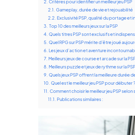
2.
Critères pour identifier un meilleur jeu PSP
2.1.
Gameplay, durée de vie et rejouabilité
2.2.
Exclusivité PSP, qualité du portage et 
3.
Top 10 des meilleurs jeux sur la PSP
4.
Quels titres PSP sont exclusifs et indispen
5.
Quel RPG sur PSP mérite d’être joué aujour
6.
Les jeux d’action et aventure incontournabl
7.
Meilleurs jeux de course et arcade sur la PS
8.
Meilleurs puzzle et jeux de rythme sur la PS
9.
Quels jeux PSP offrent la meilleure durée de
10.
Quel est le meilleur jeu PSP pour débuter 
11.
Comment choisir le meilleur jeu PSP selon s
11.1.
Publications similaires :