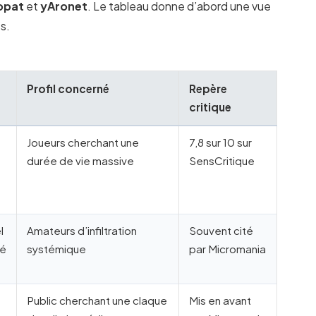
opat
et
yAronet
. Le tableau donne d’abord une vue
s.
Profil concerné
Repère
critique
Joueurs cherchant une
7,8 sur 10 sur
durée de vie massive
SensCritique
l
Amateurs d’infiltration
Souvent cité
sé
systémique
par Micromania
Public cherchant une claque
Mis en avant