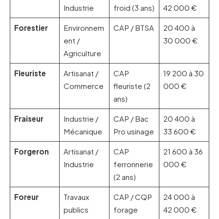
Industrie
froid (3 ans)
42 000 €
Forestier
Environnem
CAP / BTSA
20 400 à
ent /
30 000 €
Agriculture
Fleuriste
Artisanat /
CAP
19 200 à 30
Commerce
fleuriste (2
000 €
ans)
Fraiseur
Industrie /
CAP / Bac
20 400 à
Mécanique
Pro usinage
33 600 €
Forgeron
Artisanat /
CAP
21 600 à 36
Industrie
ferronnerie
000 €
(2 ans)
Foreur
Travaux
CAP / CQP
24 000 à
publics
forage
42 000 €