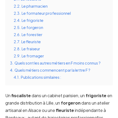
2.2.
Le pharmacien
2.3.
Le formateur professionnel
2.4.
Le frigoriste
2.5.
Le forgeron
2.6.
Le forestier
2.7.
Le fleuriste
2.8.
Le fraiseur
2.9.
Le fromager
3.
Quels sont les autres métiers en F moins connus ?
4.
Quels métiers commencent par la lettre F ?
4.1.
Publications similaires :
Un
fiscaliste
dans un cabinet parisien, un
frigoriste
en
grande distribution à Lille, un
forgeron
dans un atelier
artisanal en Alsace ou une
fleuriste
indépendante à
Bordeaux : autant de trajectoires professionnelles