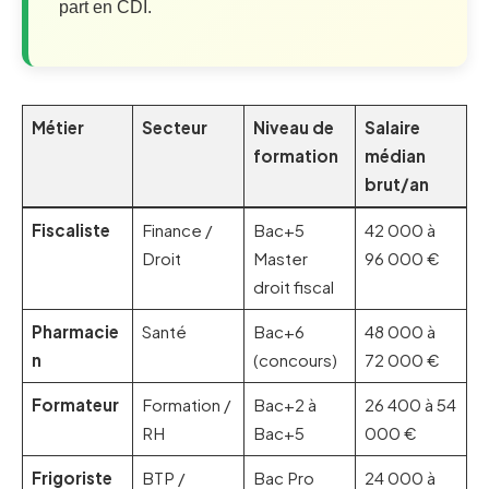
part en CDI.
Métier
Secteur
Niveau de
Salaire
formation
médian
brut/an
Fiscaliste
Finance /
Bac+5
42 000 à
Droit
Master
96 000 €
droit fiscal
Pharmacie
Santé
Bac+6
48 000 à
n
(concours)
72 000 €
Formateur
Formation /
Bac+2 à
26 400 à 54
RH
Bac+5
000 €
Frigoriste
BTP /
Bac Pro
24 000 à