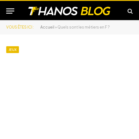
VOUS ÊTES ICI :
Accueil
»
Quels sont les métiers en F ?
JEUX