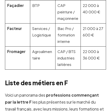
Façadier
BTP
CAP
22 000 à
peinture /
40 000 €
maçonnerie
Facteur
Services /
Bac Pro /
21 000 à 27
Logistique
formation
600 €
interne
Fromager
Agroalimen
CAP / BTS
22 000 à
taire
industries
36 000 €
laitières
Liste des métiers en F
Voici un panorama des
professions commençant
par la lettre F
les plus présentes sur le marché du
travail français, avec leurs missions, leurs formations et