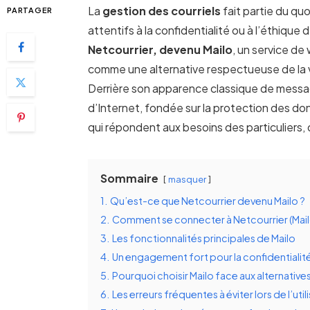
La
gestion des courriels
fait partie du quo
PARTAGER
attentifs à la confidentialité ou à l’éthiqu
Netcourrier, devenu Mailo
, un service de
comme une alternative respectueuse de la vie
Derrière son apparence classique de messag
d’Internet, fondée sur la protection des do
qui répondent aux besoins des particuliers, 
Sommaire
masquer
1.
Qu’est-ce que Netcourrier devenu Mailo ?
2.
Comment se connecter à Netcourrier (Mail
3.
Les fonctionnalités principales de Mailo
4.
Un engagement fort pour la confidentialit
5.
Pourquoi choisir Mailo face aux alternatives
6.
Les erreurs fréquentes à éviter lors de l’util