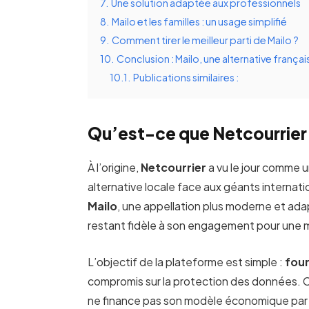
7.
Une solution adaptée aux professionnels
8.
Mailo et les familles : un usage simplifié
9.
Comment tirer le meilleur parti de Mailo ?
10.
Conclusion : Mailo, une alternative françai
10.1.
Publications similaires :
Qu’est-ce que Netcourrier
À l’origine,
Netcourrier
a vu le jour comme 
alternative locale face aux géants internat
Mailo
, une appellation plus moderne et ad
restant fidèle à son engagement pour une 
L’objectif de la plateforme est simple :
four
compromis sur la protection des données. C
ne finance pas son modèle économique par 