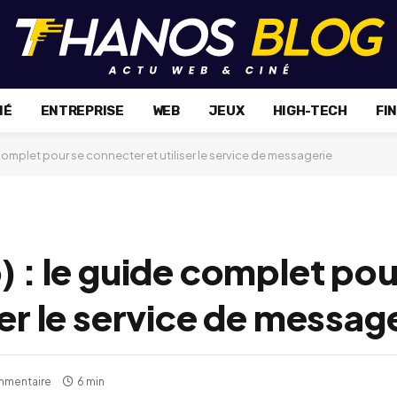
NÉ
ENTREPRISE
WEB
JEUX
HIGH-TECH
FI
 complet pour se connecter et utiliser le service de messagerie
) : le guide complet pou
ser le service de messag
mmentaire
6 min