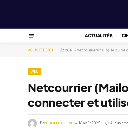
ACTUALITÉS
CI
VOUS ÊTES ICI :
Accueil
»
Netcourrier (Mailo) : le guide
WEB
Netcourrier (Mailo
connecter et utili
Par
HUGO PAGERIE
16 août 2025
Aucun co