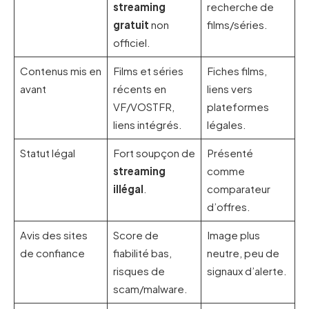
streaming
recherche de
gratuit
non
films/séries.
officiel.
Contenus mis en
Films et séries
Fiches films,
avant
récents en
liens vers
VF/VOSTFR,
plateformes
liens intégrés.
légales.
Statut légal
Fort soupçon de
Présenté
streaming
comme
illégal
.
comparateur
d’offres.
Avis des sites
Score de
Image plus
de confiance
fiabilité bas,
neutre, peu de
risques de
signaux d’alerte.
scam/malware.