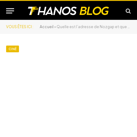
VOUS ÊTES ICI :
Accueil
»
Quelle est l’adresse de Nozgap et que peut-on y regarder ?
CINÉ