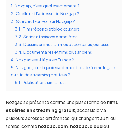
1.
Nozgap, c’est quoi exactement ?
2.
Quelle est l’adresse de Nozgap ?
3.
Que peut-on voir sur Nozgap ?
3.1.
Films récents et blockbusters
3.2.
Séries et saisons complètes
3.3.
Dessins animés, animés et contenus jeunesse
3.4.
Documentaires et films plus anciens
4.
Nozgap est‑il légal en France ?
5.
Nozgap, c’est quoi exactement : plateforme légale
ou site de streaming douteux ?
5.1.
Publications similaires :
Nozgap se présente comme une plateforme de
films
et séries en streaming gratuit
, accessible via
plusieurs adresses différentes, qui changent au fil du
temps, comme
nozgap.com
,
nozgap.cloud
ou