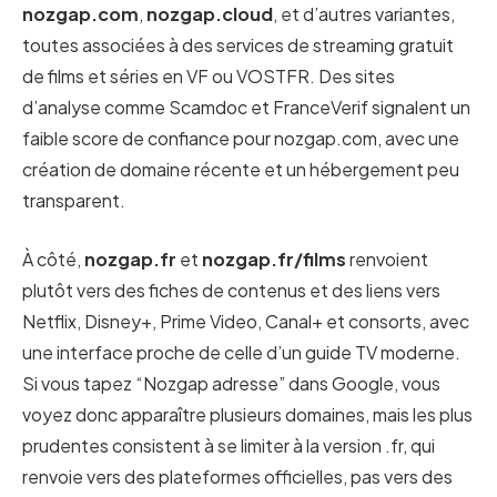
nozgap.com
,
nozgap.cloud
, et d’autres variantes,
toutes associées à des services de streaming gratuit
de films et séries en VF ou VOSTFR. Des sites
d’analyse comme Scamdoc et FranceVerif signalent un
faible score de confiance pour nozgap.com, avec une
création de domaine récente et un hébergement peu
transparent.
À côté,
nozgap.fr
et
nozgap.fr/films
renvoient
plutôt vers des fiches de contenus et des liens vers
Netflix, Disney+, Prime Video, Canal+ et consorts, avec
une interface proche de celle d’un guide TV moderne.
Si vous tapez “Nozgap adresse” dans Google, vous
voyez donc apparaître plusieurs domaines, mais les plus
prudentes consistent à se limiter à la version .fr, qui
renvoie vers des plateformes officielles, pas vers des