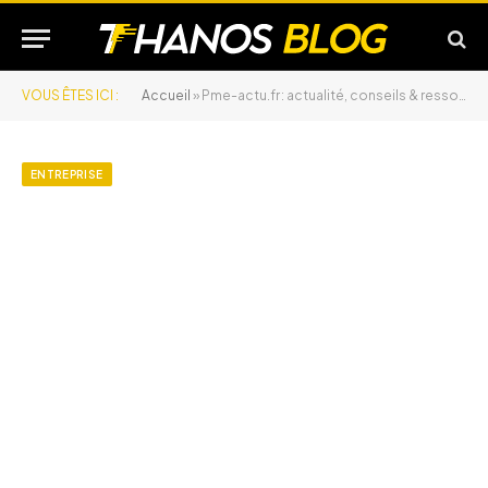
VOUS ÊTES ICI :
Accueil
»
Pme-actu.fr : actualité, conseils & ressources pour PME/TPE
ENTREPRISE