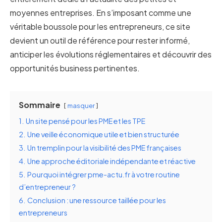
moyennes entreprises. En s’imposant comme une
véritable boussole pour les entrepreneurs, ce site
devient un outil de référence pour rester informé,
anticiper les évolutions réglementaires et découvrir des
opportunités business pertinentes.
Sommaire
masquer
1.
Un site pensé pour les PME et les TPE
2.
Une veille économique utile et bien structurée
3.
Un tremplin pour la visibilité des PME françaises
4.
Une approche éditoriale indépendante et réactive
5.
Pourquoi intégrer pme-actu.fr à votre routine
d’entrepreneur ?
6.
Conclusion : une ressource taillée pour les
entrepreneurs