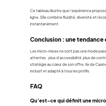
Ce tableau illustre que l’expérience proposé
ligne. Elle combine fluidité, diversité et r
instantanément.
Conclusion : une tendance 
Les micro-mises ne sont pas une mode passa
attentes : plus d’accessibilité, plus de cont
stratégie au cœur de son offre, Ile de Casin
inclusif et adapté à tous les profils.
FAQ
Qu’est-ce qui définit une micro