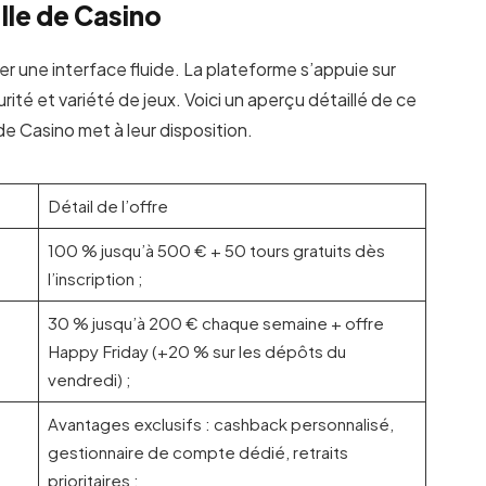
Ile de Casino
r une interface fluide. La plateforme s’appuie sur
té et variété de jeux. Voici un aperçu détaillé de ce
de Casino met à leur disposition.
Détail de l’offre
100 % jusqu’à 500 € + 50 tours gratuits dès
l’inscription ;
30 % jusqu’à 200 € chaque semaine + offre
Happy Friday (+20 % sur les dépôts du
vendredi) ;
Avantages exclusifs : cashback personnalisé,
gestionnaire de compte dédié, retraits
prioritaires ;