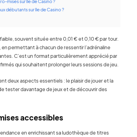
o-mises sur Ile de Casino ?
x débutants sur Ile de Casino ?
aible, souvent située entre 0,01 € et 0,10 € par tour.
 en permettant à chacun de ressentir l’adrénaline
antes. C’est un format particulièrement apprécié par
nfirmés qui souhaitent prolonger leurs sessions de jeu.
t deux aspects essentiels : le plaisir de jouer et la
 de tester davantage de jeux et de découvrir des
s mises accessibles
tendance en enrichissant sa ludothèque de titres