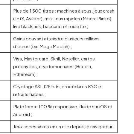
Plus de 1 500 titres : machines à sous, jeux crash
(JetX, Aviator), mini-jeux rapides (Mines, Plinko),
live blackjack, baccarat et roulette ;
Gains pouvant atteindre plusieurs millions
d’euros (ex. Mega Moolah) ;
Visa, Mastercard, Skrill, Neteller, cartes
prépayées, cryptomonnaies (Bitcoin,
Ethereum) ;
Cryptage SSL 128 bits, procédures KYC et
retraits fiables ;
Plateforme 100 % responsive, fluide sur iOS et
Android ;
Jeux accessibles en un clic depuis le navigateur ;