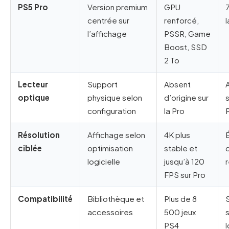
PS5 Pro
Version premium
GPU
centrée sur
renforcé,
l’affichage
PSSR, Game
Boost, SSD
2 To
Lecteur
Support
Absent
optique
physique selon
d’origine sur
configuration
la Pro
Résolution
Affichage selon
4K plus
ciblée
optimisation
stable et
logicielle
jusqu’à 120
FPS sur Pro
Compatibilité
Bibliothèque et
Plus de 8
accessoires
500 jeux
PS4
l