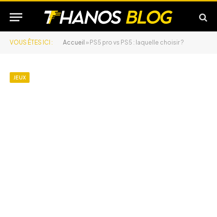
VOUS ÊTES ICI :
Accueil
»
PS5 pro vs PS5 : laquelle choisir ?
JEUX