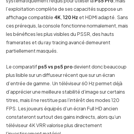
systématiquement requis pour utiliser la
PS5 Pro
, mais
l’exploitation complète de ses capacités suppose un
affichage compatible
4K
,
120 Hz
et HDMI adapté. Sans
ces prérequis, la console fonctionne normalement, mais
les bénéfices les plus visibles du PSSR, des hauts
framerates et du ray tracing avancé demeurent
partiellement masqués.
Le comparatif
ps5 vs ps5 pro
devient donc beaucoup
plus lisible sur un diffuseur récent que sur un écran
d’entrée de gamme. Un téléviseur 60 Hz permet déjà
d’apprécier une meilleure stabilité d’image sur certains
titres, mais il ne restitue pas l’intérêt des modes 120
FPS. Les joueurs équipés d’un écran Full HD ancien
constateront surtout des gains indirects, alors qu’un
téléviseur 4K VRR valorise plus directement
l’investissement matériel.