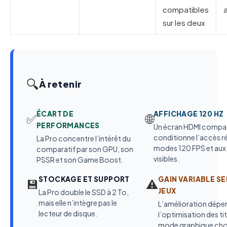
compatibles
sur les deux
🔍
À retenir
ÉCART DE
AFFICHAGE 120 HZ
✅
🌐
PERFORMANCES
Un écran HDMI compat
conditionne l’accès ré
La Pro concentre l’intérêt du
modes 120 FPS et aux
comparatif par son GPU, son
visibles.
PSSR et son Game Boost.
STOCKAGE ET SUPPORT
GAIN VARIABLE SE
💾
⚠️
JEUX
La Pro double le SSD à 2 To,
mais elle n’intègre pas le
L’amélioration dépe
lecteur de disque.
l’optimisation des tit
mode graphique choi