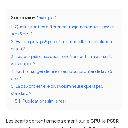
Sommaire
masquer
1.
Quelles sont les différences majeures entre la ps5 et
la ps5 pro ?
2.
Est ce que la ps5 pro offre une meilleure résolution
en jeu ?
3.
Les jeux ps5 classiques fonctionnent ils mieux sur la
version pro ?
4.
Faut il changer de téléviseur pour profiter de la ps5
pro ?
5.
La ps5 pro est elle plus volumineuse que la ps5
standard ?
5.1.
Publications similaires :
Les écarts portent principalement sur le
GPU
, le
PSSR
,