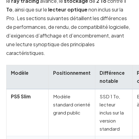
le
ray tracing
avancé, le
stockage
de
2 To
contre
1
To
, ainsi que sur le
lecteur optique
non inclus sur la
Pro. Les sections suivantes détaillent les différences
de performances, de rendu, de compatibilité logicielle,
d’exigences d’affichage et d’encombrement, avant
une lecture synoptique des principales
caractéristiques.
Modèle
Positionnement
Différence
P
notable
PS5 Slim
Modèle
SSD 1 To,
standard orienté
lecteur
grand public
inclus sur la
version
standard