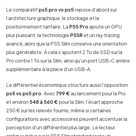
Le comparatif
ps5 pro vs ps5
repose d’abord sur
l’architecture graphique, le stockage et le
positionnement tarifaire. La
PS5 Pro
ajoute un GPU
plus puissant, la technologie
PSSR
et un ray tracing
avancé, alors que la PS5 Slim conserve une orientation
plus généraliste. À cela s’ajoutent 2 To de SSD sur la
Pro contre 1 To sur la Slim, ainsi qu’un port USB-C arrière
supplémentaire à la place d’un USB-A.
Le différentiel économique structure aussi l’opposition
ps5 vs ps5 pro
. Avec
799 €
au lancement pour la Pro
et environ
548 à 560 €
pour la Slim, l’écart approche
250 € sur les relevés fournis, même si certaines
configurations avec accessoires peuvent accentuer la
perception d’un différentiel plus large. Le lecteur
optique inclus sur la PS5 Slim standard reste un