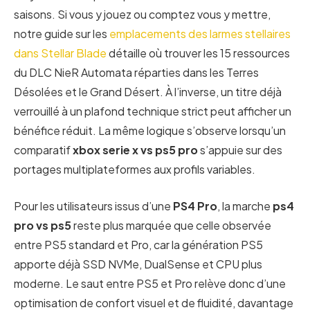
saisons. Si vous y jouez ou comptez vous y mettre,
notre guide sur les
emplacements des larmes stellaires
dans Stellar Blade
détaille où trouver les 15 ressources
du DLC NieR Automata réparties dans les Terres
Désolées et le Grand Désert. À l’inverse, un titre déjà
verrouillé à un plafond technique strict peut afficher un
bénéfice réduit. La même logique s’observe lorsqu’un
comparatif
xbox serie x vs ps5 pro
s’appuie sur des
portages multiplateformes aux profils variables.
Pour les utilisateurs issus d’une
PS4 Pro
, la marche
ps4
pro vs ps5
reste plus marquée que celle observée
entre PS5 standard et Pro, car la génération PS5
apporte déjà SSD NVMe, DualSense et CPU plus
moderne. Le saut entre PS5 et Pro relève donc d’une
optimisation de confort visuel et de fluidité, davantage