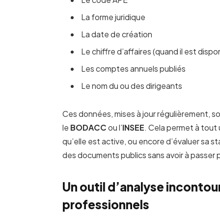
La forme juridique
La date de création
Le chiffre d’affaires (quand il est dispo
Les comptes annuels publiés
Le nom du ou des dirigeants
Ces données, mises à jour régulièrement, s
le
BODACC
ou l’
INSEE
. Cela permet à tout u
qu’elle est active, ou encore d’évaluer sa st
des documents publics sans avoir à passer pa
Un outil d’analyse incontou
professionnels