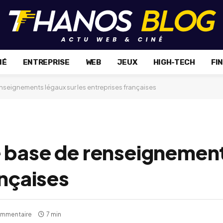
NÉ
ENTREPRISE
WEB
JEUX
HIGH-TECH
FI
nseignements légaux sur les entreprises françaises
 base de renseignement
ançaises
ommentaire
7 min