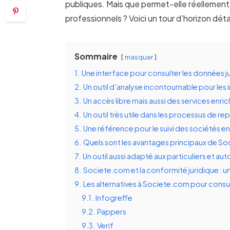
publiques. Mais que permet-elle réellement 
professionnels ? Voici un tour d’horizon déta
Sommaire
masquer
1.
Une interface pour consulter les données j
2.
Un outil d’analyse incontournable pour les 
3.
Un accès libre mais aussi des services enric
4.
Un outil très utile dans les processus de re
5.
Une référence pour le suivi des sociétés en 
6.
Quels sont les avantages principaux de S
7.
Un outil aussi adapté aux particuliers et a
8.
Societe.com et la conformité juridique : un
9.
Les alternatives à Societe.com pour consu
9.1.
Infogreffe
9.2.
Pappers
9.3.
Verif