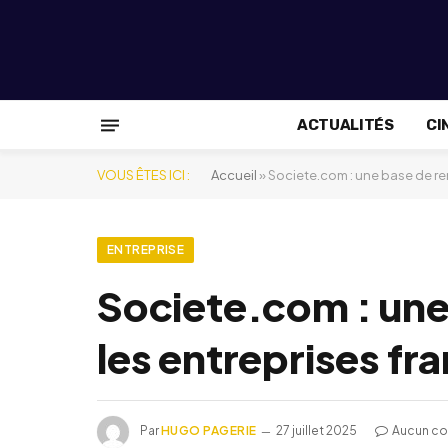
ACTUALITÉS
CI
VOUS ÊTES ICI :
Accueil
»
Societe.com : une base de re
ENTREPRISE
Societe.com : une
les entreprises fr
Par
HUGO PAGERIE
27 juillet 2025
Aucun c