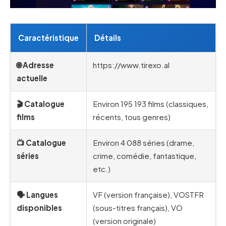
Caractéristique
Détails
🌐 Adresse
https://www.tirexo.al
actuelle
🎬 Catalogue
Environ 195 193 films (classiques,
films
récents, tous genres)
📺 Catalogue
Environ 4 088 séries (drame,
séries
crime, comédie, fantastique,
etc.)
🗣️ Langues
VF (version française), VOSTFR
disponibles
(sous-titres français), VO
(version originale)