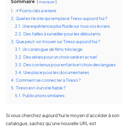
Sommaire
masquer
1.
📌 Points clés à retenir
2.
Quel est le site qui remplace Tirexo aujourd’hui ?
2.1.
Une expérience plus fluide sur tous vos écrans
2.2.
Des failles à surveiller pour les débutants
3.
Que peut-on trouver sur Tirexo aujourd’hui ?
3.1.
Un catalogue de films très large
3.2.
Des séries pour un choix varié et actuel
3.3.
Des contenus pour enfants et choix des langues
3.4.
Une place pour les documentaires
4.
Comment se connecter à Tirexo ?
5.
Tirexo est-il un site fiable ?
5.1.
Publications similaires :
Si vous cherchez aujourd’hui le moyen d’accéder à son
catalogue, sachez qu’une nouvelle URL est