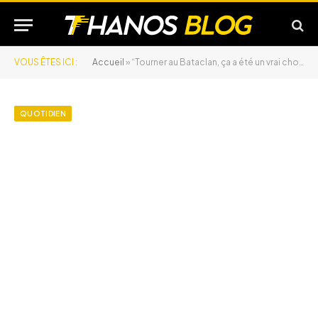
VOUS ÊTES ICI :
Accueil
»
“Tourner au Bataclan, ça a été un vrai choc émotionnel”
QUOTIDIEN