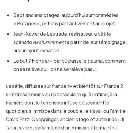
Sept anciens otages, aujourd’hui surnommés les
« Potages », ont pris part activement au projet.
Jean-Xavier de Lestrade, réalisateur, a bâti le
scénario
exclusivement
à partir de leur témoignage,
aucun ajout romancé.
Le but ? Montrer « par où passe le trauma, comment
on se relève ou… on ne se relève pas ».
La série, diffusée sur france.tv et bientôt sur France 2,
s’intéresse moins au spectaculaire qu’à l’intime, à la
manière dont le terrorisme infuse doucement le
quotidien, s’immisce dans le couple, le travail ou l’amitié.
David Fritz-Goeppinger, ancien otage et auteur de « Il
fallait vivre », parle même d’un « miroir déformant » :