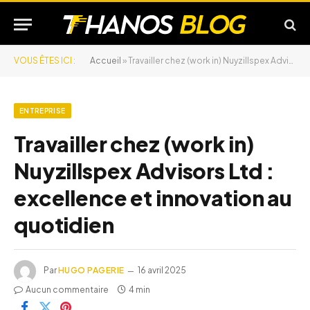
VOUS ÊTES ICI :
Accueil
»
Travailler chez (work in) Nuyzillspex Advisors Ltd : excellence et innovation au quotidien
ENTREPRISE
Travailler chez (work in)
Nuyzillspex Advisors Ltd :
excellence et innovation au
quotidien
Par
HUGO PAGERIE
16 avril 2025
Aucun commentaire
4 min