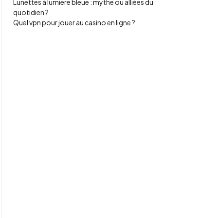
Lunettes à lumière bleue : mythe ou alliées du
quotidien ?
Quel vpn pour jouer au casino en ligne ?