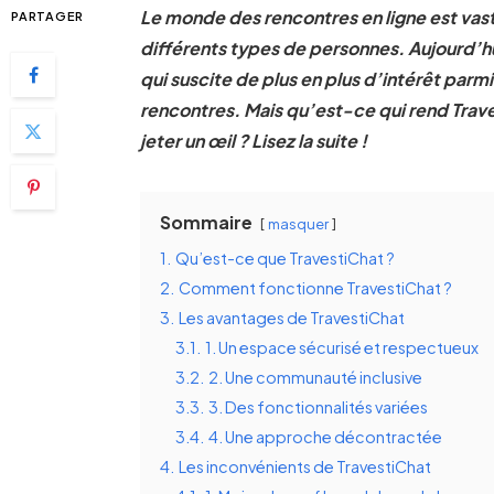
Le monde des rencontres en ligne est vas
PARTAGER
différents types de personnes. Aujourd’hui
qui suscite de plus en plus d’intérêt parm
rencontres. Mais qu’est-ce qui rend Traves
jeter un œil ? Lisez la suite !
Sommaire
masquer
1.
Qu’est-ce que TravestiChat ?
2.
Comment fonctionne TravestiChat ?
3.
Les avantages de TravestiChat
3.1.
1. Un espace sécurisé et respectueux
3.2.
2. Une communauté inclusive
3.3.
3. Des fonctionnalités variées
3.4.
4. Une approche décontractée
4.
Les inconvénients de TravestiChat