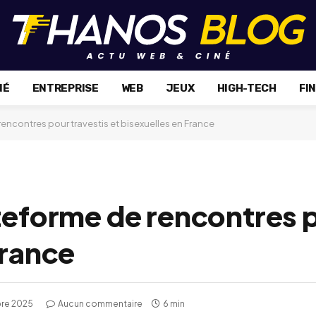
NÉ
ENTREPRISE
WEB
JEUX
HIGH-TECH
FI
rencontres pour travestis et bisexuelles en France
teforme de rencontres p
France
re 2025
Aucun commentaire
6 min