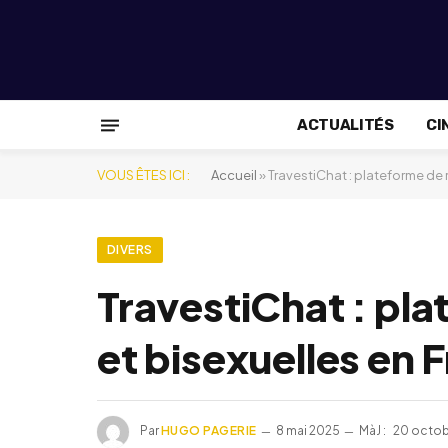
ACTUALITÉS
CI
VOUS ÊTES ICI :
Accueil
»
TravestiChat : plateforme de 
DIVERS
TravestiChat : pla
et bisexuelles en 
Par
HUGO PAGERIE
8 mai 2025
MàJ :
20 octob