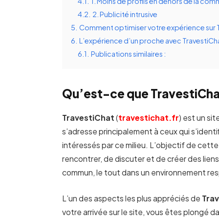
4.1.
1. Moins de profils en dehors de la com
4.2.
2. Publicité intrusive
5.
Comment optimiser votre expérience sur T
6.
L’expérience d’un proche avec TravestiCh
6.1.
Publications similaires :
Qu’est-ce que TravestiCha
TravestiChat
(
travestichat.fr
) est un si
s’adresse principalement à ceux qui s’iden
intéressés par ce milieu. L’objectif de cett
rencontrer, de discuter et de créer des lie
commun, le tout dans un environnement res
L’un des aspects les plus appréciés de
Tra
votre arrivée sur le site, vous êtes plongé 