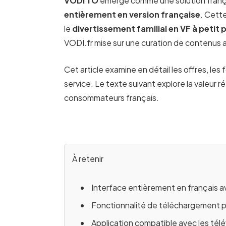
VODI TO
émerge comme une solution frança
entièrement en version française
. Cett
le
divertissement familial en VF à petit p
VODI.fr mise sur une curation de contenus
Cet article examine en détail les offres, les 
service. Le texte suivant explore la valeur
consommateurs français.
À retenir
Interface entièrement en français a
Fonctionnalité de téléchargement p
Application compatible avec les té