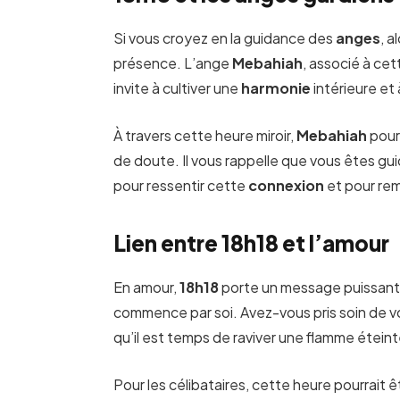
Si vous croyez en la guidance des
anges
, 
présence. L’ange
Mebahiah
, associé à cett
invite à cultiver une
harmonie
intérieure et 
À travers cette heure miroir,
Mebahiah
pour
de doute. Il vous rappelle que vous êtes gui
pour ressentir cette
connexion
et pour re
Lien entre 18h18 et l’amour
En amour,
18h18
porte un message puissant.
commence par soi. Avez-vous pris soin de 
qu’il est temps de raviver une flamme éteint
Pour les célibataires, cette heure pourrait ê