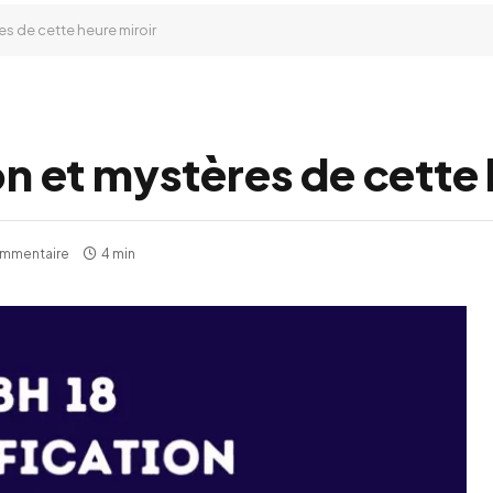
res de cette heure miroir
ion et mystères de cette
mmentaire
4 min