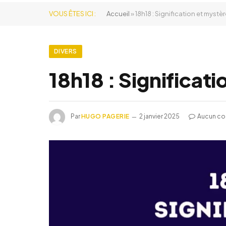
VOUS ÊTES ICI :
Accueil
»
18h18 : Signification et mystè
DIVERS
18h18 : Significat
Par
HUGO PAGERIE
2 janvier 2025
Aucun co