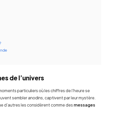
?
fonde
nes de l’univers
moments particuliers où les chiffres de l’heure se
euvent sembler anodins, captivent par leur mystère.
 que d’autres les considèrent comme des
messages