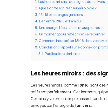
1.
Les heures miroirs : des signes de l’univers
2.
Que signifie 18h18 en numérologie ?
3.
18h18 et les anges gardiens
4.
Lien entre 18h18 et l’amour
5.
Une énergie liée à la lune et aux pierres
6.
Un moment pour réfléchir et se recentrer
7.
Comment interpréter 18h18 dans votre vie 
8.
Conclusion : l’appel à une connexion pro
8.1.
Publications similaires :
Les heures miroirs : des sig
Les heures miroirs, comme
18h18
, sont des 
reflètent parfaitement. Ces instants, qui p
Certains y voient un simple hasard, tandis
envoyés par l’énergie de l’
univers
.