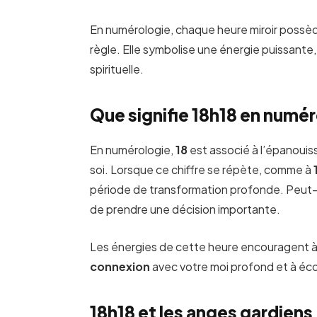
En numérologie, chaque heure miroir possèd
règle. Elle symbolise une énergie puissante, 
spirituelle.
Que signifie 18h18 en numér
En numérologie,
18
est associé à l’épanoui
soi. Lorsque ce chiffre se répète, comme à
période de transformation profonde. Peut-ê
de prendre une décision importante.
Les énergies de cette heure encouragent à
connexion
avec votre moi profond et à éc
18h18 et les anges gardiens