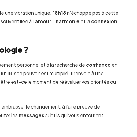
e une vibration unique.
18h18
n’échappe pas à cette
souvent liée à l’
amour
, l’
harmonie
et la
connexion
ologie ?
ssement personnel et à la recherche de
confiance
en
18h18
, son pouvoir est multiplié. Il renvoie à une
tre est-ce le moment de réévaluer vos priorités ou
 embrasser le changement, à faire preuve de
outer les
messages
subtils qui vous entourent.