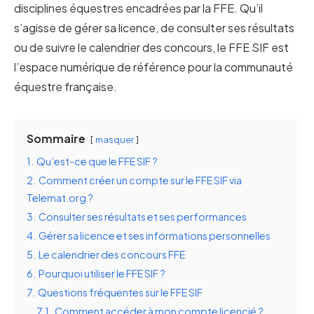
disciplines équestres encadrées par la FFE. Qu’il
s’agisse de gérer sa licence, de consulter ses résultats
ou de suivre le calendrier des concours, le FFE SIF est
l’espace numérique de référence pour la communauté
équestre française.
Sommaire
masquer
1.
Qu’est-ce que le FFE SIF ?
2.
Comment créer un compte sur le FFE SIF via
Telemat.org ?
3.
Consulter ses résultats et ses performances
4.
Gérer sa licence et ses informations personnelles
5.
Le calendrier des concours FFE
6.
Pourquoi utiliser le FFE SIF ?
7.
Questions fréquentes sur le FFE SIF
7.1.
Comment accéder à mon compte licencié ?