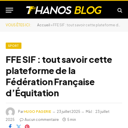
VOUS ÊTES ICI :
Accueil
»
FFE SIF : tout savoir cette plateforme de la Fédération Française d’Équitation
SPORT
FFE SIF : tout savoir cette
plateforme de la
Fédération Française
d’Équitation
Par
HUGO PAGERIE
23 juillet 2025
MàJ :
23 juillet
2025
Aucun commentaire
5 min