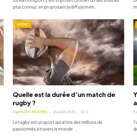
plus connus, en proposant la diffusion en…
m
SPORT
Quelle est la durée d’un match de
Y
rugby ?
a
Par
HUGO PAGERIE
25 août 2025
0
P
Le rugby est un sport qui attire des millions de
Y
passionnés à travers le monde.…
d