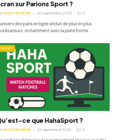
cran sur Parions Sport ?
ar
HUGO PAGERIE
30 septembre 2025
0
univers des paris en ligne séduit de plus en plus
’utilisateurs, notamment avec la plateforme…
SPORT
u’est-ce que HahaSport ?
ar
HUGO PAGERIE
22 septembre 2025
0
es millions d’internautes recherchent chaque jour des