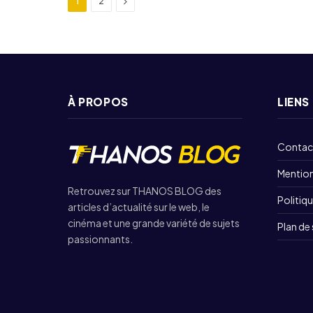
Next
1
2
À PROPOS
LIENS
Contac
Mention
Retrouvez sur THANOS BLOG des
Politiqu
articles d’actualité sur le web, le
cinéma et une grande variété de sujets
Plan de 
passionnants.