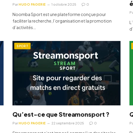
é
Par
HUGO PAGERIE
1 octobre 2025
0
P
Noomba Sport est une plateforme conçue pour
faciliter la recherche, l’organisation et la promotion
L’
d’activités…
d
SPORT
Qu’est-ce que Streamonsport ?
Q
Par
HUGO PAGERIE
22 septembre 2025
0
P
Streamonsport s’est imposé comme l’un des sites les
D