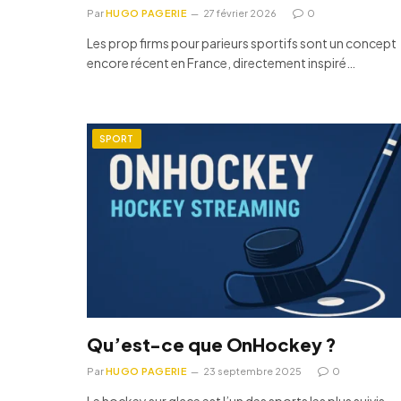
Par
HUGO PAGERIE
27 février 2026
0
Les prop firms pour parieurs sportifs sont un concept
encore récent en France, directement inspiré…
SPORT
Qu’est-ce que OnHockey ?
Par
HUGO PAGERIE
23 septembre 2025
0
Le hockey sur glace est l’un des sports les plus suivis