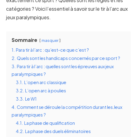
exactement ce sport ? Quelles sont les règles et les
catégories ? Voici l’essentiel à savoir sur le tir à l’arc aux
jeux paralympiques.
Sommaire
masquer
1.
Para tir à l’arc : qu’est-ce que c’est ?
2.
Quels sont les handicaps concernés par ce sport ?
3.
Para tir à l’arc : quelles sont les épreuves aux jeux
paralympiques ?
3.1.
L’open arc classique
3.2.
L’open arc à poulies
3.3.
Le W1
4.
Comment se déroule la compétition durant les Jeux
paralympiques ?
4.1.
La phase de qualification
4.2.
La phase des duels éliminatoires