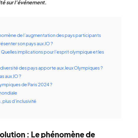
ité sur l’événement.
énomène de l’augmentation des pays participants
présenter son pays aux JO ?
: Quelles implications pour l’esprit olympique et les
a diversité des pays apporte aux Jeux Olympiques ?
as aux JO ?
lympiques de Paris 2024 ?
 mondiale
 plus d’inclusivité
olution : Le phénomène de