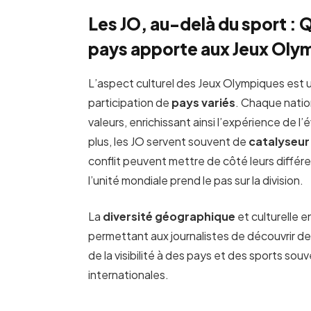
Les JO, au-delà du sport : 
pays apporte aux Jeux Oly
L’aspect culturel des Jeux Olympiques est 
participation de
pays variés
. Chaque natio
valeurs, enrichissant ainsi l’expérience de 
plus, les JO servent souvent de
catalyseur 
conflit peuvent mettre de côté leurs diff
l’unité mondiale prend le pas sur la division.
La
diversité géographique
et culturelle 
permettant aux journalistes de découvrir d
de la visibilité à des pays et des sports so
internationales.