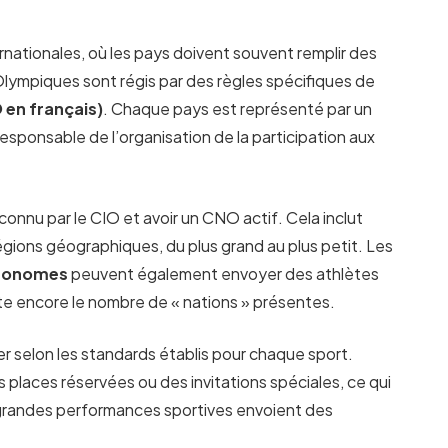
nationales, où les pays doivent souvent remplir des
x Olympiques sont régis par des règles spécifiques de
 en français)
. Chaque pays est représenté par un
sponsable de l’organisation de la participation aux
econnu par le CIO et avoir un CNO actif. Cela inclut
régions géographiques, du plus grand au plus petit. Les
tonomes
peuvent également envoyer des athlètes
te encore le nombre de « nations » présentes.
ier selon les standards établis pour chaque sport.
places réservées ou des invitations spéciales, ce qui
grandes performances sportives envoient des