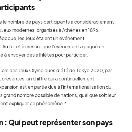
rticipants
 le nombre de pays participants a considérablement
s Jeux modernes, organisés à Athènes en 1896,
’époque, les Jeux étaient un événement
. Au fur et à mesure que l’événement a gagné en
 à envoyer des athlètes pour participer.
te. Lors des Jeux Olympiques d’été de Tokyo 2020, par
 présentes, un chiffre qui a continuellement
nsion est en partie due à l’internationalisation du
plus grand nombre possible de nations, quel que soit leur
ment expliquer ce phénomène ?
on : Qui peut représenter son pays