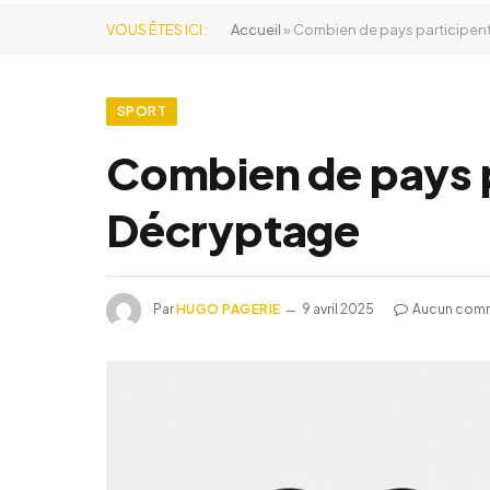
VOUS ÊTES ICI :
Accueil
»
Combien de pays participent
SPORT
Combien de pays p
Décryptage
Par
HUGO PAGERIE
9 avril 2025
Aucun comm