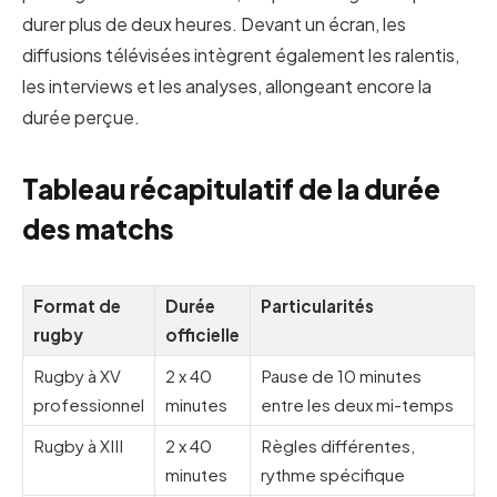
durer plus de deux heures. Devant un écran, les
diffusions télévisées intègrent également les ralentis,
les interviews et les analyses, allongeant encore la
durée perçue.
Tableau récapitulatif de la durée
des matchs
Format de
Durée
Particularités
rugby
officielle
Rugby à XV
2 x 40
Pause de 10 minutes
professionnel
minutes
entre les deux mi-temps
Rugby à XIII
2 x 40
Règles différentes,
minutes
rythme spécifique