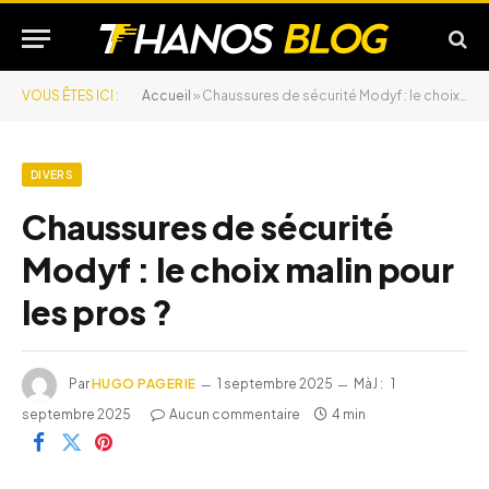
VOUS ÊTES ICI :
Accueil
»
Chaussures de sécurité Modyf : le choix malin pour les pros ?
DIVERS
Chaussures de sécurité
Modyf : le choix malin pour
les pros ?
Par
HUGO PAGERIE
1 septembre 2025
MàJ :
1
septembre 2025
Aucun commentaire
4 min