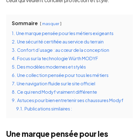
ceux qui veulent concilier protection et style.
Sommaire
masquer
1.
Une marque pensée pour les métiers exigeants
2.
Une sécurité certifiée au service du terrain
3.
Confort d’usage : au cœur de la conception
4.
Focus sur la technologie Würth MODYF
5.
Des modèles modernes et stylés
6.
Une collection pensée pour tous les métiers
7.
Une navigation fluide sur le site officiel
8.
Ce qui rend Modyf vraiment différente
9.
Astuces pour bien entretenir ses chaussures Modyf
9.1.
Publications similaires :
Une marque pensée pour les