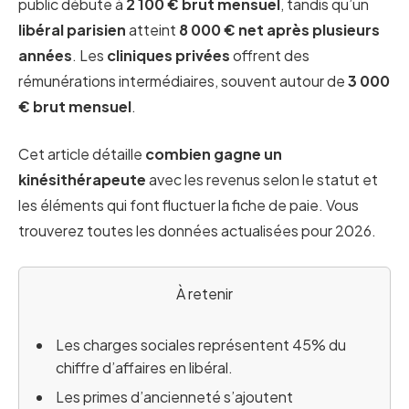
public débute à
2 100 € brut mensuel
, tandis qu’un
libéral parisien
atteint
8 000 € net après plusieurs
années
. Les
cliniques privées
offrent des
rémunérations intermédiaires, souvent autour de
3 000
€ brut mensuel
.
Cet article détaille
combien gagne un
kinésithérapeute
avec les revenus selon le statut et
les éléments qui font fluctuer la fiche de paie. Vous
trouverez toutes les données actualisées pour 2026.
À retenir
Les charges sociales représentent 45% du
chiffre d’affaires en libéral.
Les primes d’ancienneté s’ajoutent