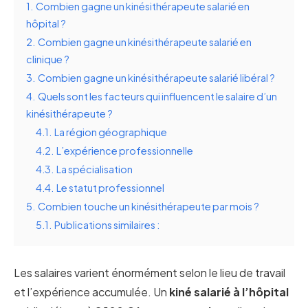
1.
Combien gagne un kinésithérapeute salarié en
hôpital ?
2.
Combien gagne un kinésithérapeute salarié en
clinique ?
3.
Combien gagne un kinésithérapeute salarié libéral ?
4.
Quels sont les facteurs qui influencent le salaire d’un
kinésithérapeute ?
4.1.
La région géographique
4.2.
L’expérience professionnelle
4.3.
La spécialisation
4.4.
Le statut professionnel
5.
Combien touche un kinésithérapeute par mois ?
5.1.
Publications similaires :
Les salaires varient énormément selon le lieu de travail
et l’expérience accumulée. Un
kiné salarié à l’hôpital