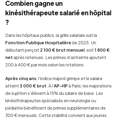
Combien gagne un
kinésithérapeute salarié en hôpital
?
Dans les hôpitaux publics, la grille salariale suit la
Fonction Publique Hospitalière
de 2025. Un
débutant perçoit
2 100 € brut mensuel
, soit
1 800 €
net
après retenues. Les primes d’astreinte ajoutent
200 à 400 € par mois selon les rotations.
Après cinq ans
, l’indice majoré grimpe et le salaire
atteint
3 000 € brut
. À l’
AP-HP
à Paris, les majorations
de sujétion s’élèvent à 15% du salaire de base. Les
kinésithérapeutes spécialisés en neurologie ou
pédiatrie bénéficient de primes supplémentaires de
300 € mensuels. Cette stabilité convient aux jeunes