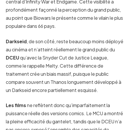
central d’Infinity War et Endgame. Cette visibilité a
profondément façonné la perception du grand public,
au point que Biowars le présente comme le vilain le plus
populaire dans 66 pays.
Darkseid
, de son côté, reste beaucoup moins déployé
au cinéma et n’atteint réellement le grand public du
DCEU
qu’avec la Snyder Cut de Justice League,
comme le rappelle Melty. Cette différence de
traitement crée un biais massif, puisque le public
compare souvent un Thanos longuement développé à
un Darkseid encore partiellement esquissé.
Les films
ne reflètent donc qu’imparfaitement la
puissance réelle des versions comics. Le MCU a montré
la pleine efficacité du gantelet, tandis que le DCEU n’a
pas encore exposé l’ensemble des capacités de