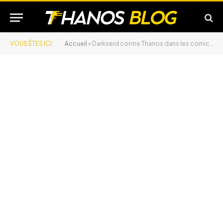
VOUS ÊTES ICI :
Accueil
»
Darkseid contre Thanos dans les comics et au cinéma