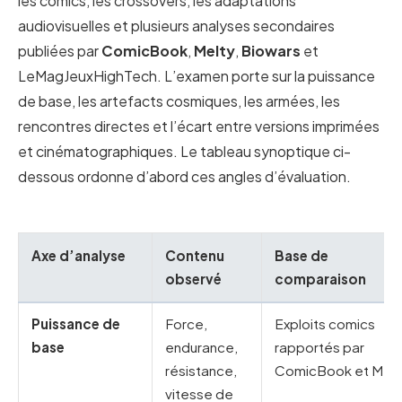
les comics, les crossovers, les adaptations
audiovisuelles et plusieurs analyses secondaires
publiées par
ComicBook
,
Melty
,
Biowars
et
LeMagJeuxHighTech. L’examen porte sur la puissance
de base, les artefacts cosmiques, les armées, les
rencontres directes et l’écart entre versions imprimées
et cinématographiques. Le tableau synoptique ci-
dessous ordonne d’abord ces angles d’évaluation.
Axe d’analyse
Contenu
Base de
observé
comparaison
Puissance de
Force,
Exploits comics
base
endurance,
rapportés par
résistance,
ComicBook et Melt
vitesse de