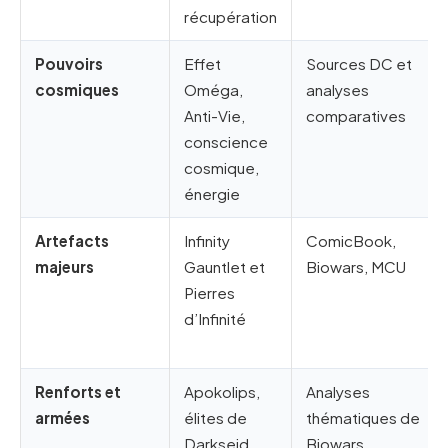
récupération
Pouvoirs
Effet
Sources DC et
cosmiques
Oméga,
analyses
Anti-Vie,
comparatives
conscience
cosmique,
énergie
Artefacts
Infinity
ComicBook,
majeurs
Gauntlet et
Biowars, MCU
Pierres
d’Infinité
Renforts et
Apokolips,
Analyses
armées
élites de
thématiques de
Darkseid,
Biowars