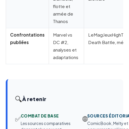
flotte et
armée de
Thanos
Confrontations
Marvel vs
LeMagJeuxHighTec
publiées
DC #2,
Death Battle, médi
analyses et
adaptations
🔍
À retenir
COMBAT DE BASE
SOURCES ÉDITORI
✅
🌐
Les sources comparatives
ComicBook, Melty et