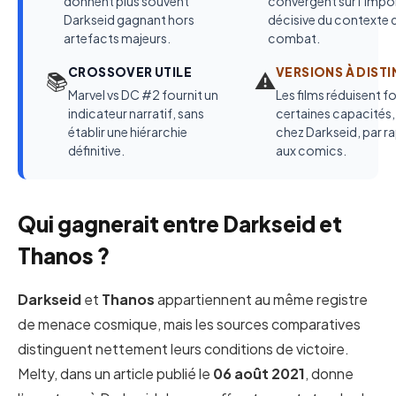
donnent plus souvent
convergent sur l’imp
Darkseid gagnant hors
décisive du contexte 
artefacts majeurs.
combat.
CROSSOVER UTILE
VERSIONS À DIST
📚
⚠️
Marvel vs DC #2 fournit un
Les films réduisent 
indicateur narratif, sans
certaines capacités,
établir une hiérarchie
chez Darkseid, par r
définitive.
aux comics.
Qui gagnerait entre Darkseid et
Thanos ?
Darkseid
et
Thanos
appartiennent au même registre
de menace cosmique, mais les sources comparatives
distinguent nettement leurs conditions de victoire.
Melty, dans un article publié le
06 août 2021
, donne