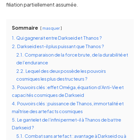
filiation partiellement assumée.
Sommaire
masquer
1.
Qui gagnerait entre Darkseid et Thanos ?
2.
Darkseid est-il plus puissant que Thanos ?
2.1.
Comparaison de la force brute, de la durabilité et
de l’endurance
2.2.
Lequel des deux possède les pouvoirs
cosmiques les plus destructeurs ?
3.
Pouvoirs clés : effet Oméga, équation d’Anti-Vie et
capacités cosmiques de Darkseid
4.
Pouvoirs clés : puissance de Thanos, immortalité et
maîtrise des artefacts cosmiques
5.
Le gantelet de l’infini permet-il à Thanos de battre
Darkseid ?
5.1.
Combat sans artefact : avantage à Darkseid ou à