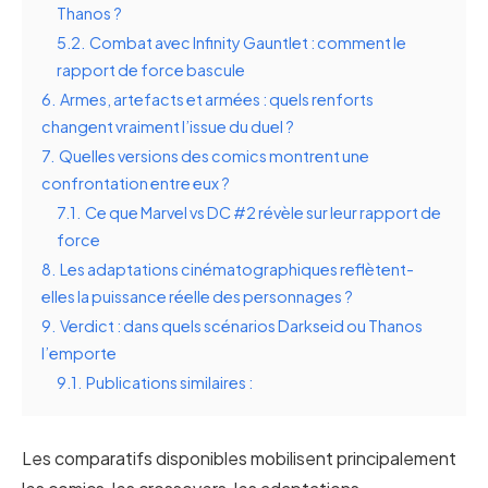
Thanos ?
5.2.
Combat avec Infinity Gauntlet : comment le
rapport de force bascule
6.
Armes, artefacts et armées : quels renforts
changent vraiment l’issue du duel ?
7.
Quelles versions des comics montrent une
confrontation entre eux ?
7.1.
Ce que Marvel vs DC #2 révèle sur leur rapport de
force
8.
Les adaptations cinématographiques reflètent-
elles la puissance réelle des personnages ?
9.
Verdict : dans quels scénarios Darkseid ou Thanos
l’emporte
9.1.
Publications similaires :
Les comparatifs disponibles mobilisent principalement